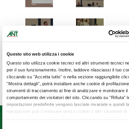
Questo sito web utilizza i cookie
Questo sito utilizza cookie tecnici ed altri strumenti tecnici 
per il suo funzionamento. Inoltre, laddove rilasciassi il tuo c
cliccando su "Accetta tutto" o nella sezione raggiungibile cli
"Mostra dettagli", potrà installare anche cookie di profilazione 
strumenti di tracciamento al fine di analizzare e monitorare il
comportamento dei visitatori del sito. Cliccando su "Rifiuta" l
impostazioni predefinite vengono lasciate invariate e quindi l
navigazione può continuare senza cookie o altri strumenti di
tracciamento diversi da quello tecnico. Per maggiori informaz
Informazioni
Fondazione
Seguici
visualizza la nostra
Cookie Policy
.
Selezione