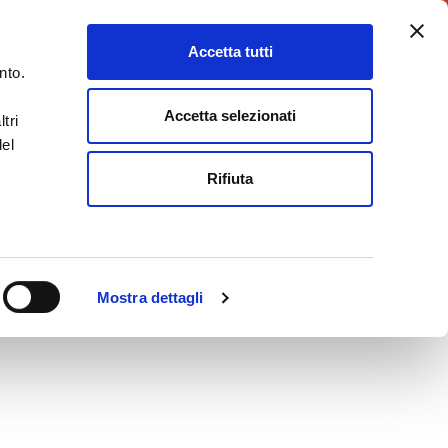
5X1000
Charity Point
Accetta tutti
DONA ORA
nto.
Accetta selezionati
tri
del
Rifiuta
Mostra dettagli