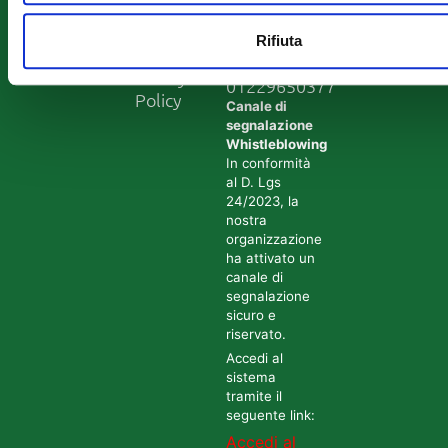
newsletter
Mail
info@ant.it
Operatori
IBAN: IT49Z070720240200
Rifiuta
ANT
CF
Privacy
01229650377
Policy
Canale di
segnalazione
Whistleblowing
In conformità
al D. Lgs
24/2023, la
nostra
organizzazione
ha attivato un
canale di
segnalazione
sicuro e
riservato.
Accedi al
sistema
tramite il
seguente link:
Accedi al