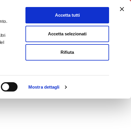
5X1000
Charity Point
Accetta tutti
DONA ORA
nto.
Accetta selezionati
tri
del
Rifiuta
Mostra dettagli