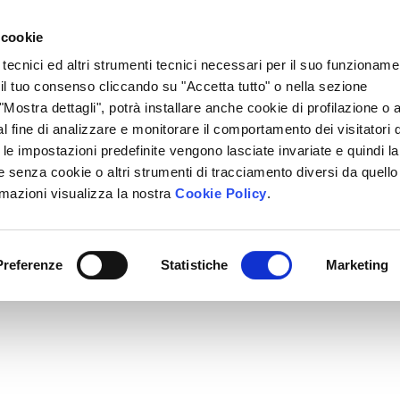
Lavora Con Noi
Regali Solidali
Lasciti Testamentari
 cookie
 tecnici ed altri strumenti tecnici necessari per il suo funzioname
cciamo
Che Cosa Puoi Fare Tu
Sedi Locali
i il tuo consenso cliccando su "Accetta tutto" o nella sezione
Mostra dettagli", potrà installare anche cookie di profilazione o al
l fine di analizzare e monitorare il comportamento dei visitatori 
" le impostazioni predefinite vengono lasciate invariate e quindi la
 senza cookie o altri strumenti di tracciamento diversi da quello
rmazioni visualizza la nostra
Cookie Policy
.
Preferenze
Statistiche
Marketing