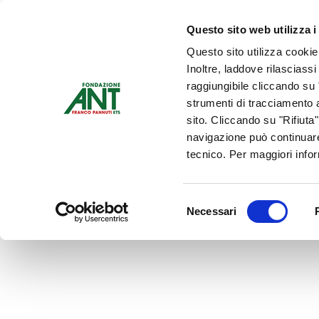
Dona Ora
Questo sito web utilizza i
Questo sito utilizza cookie
Chi siamo
Che Cosa Fa
Inoltre, laddove rilasciass
Contattaci
raggiungibile cliccando su "
strumenti di tracciamento a
sito. Cliccando su "Rifiuta
navigazione può continuare
tecnico. Per maggiori info
Selezione
Necessari
del
consenso