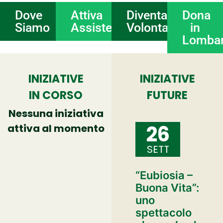
Dove
Attiva
Diventa
Dona
Siamo
Assistenza
Volontario
in
Lombar
INIZIATIVE
INIZIATIVE
IN CORSO
FUTURE
Nessuna iniziativa
26
attiva al momento
SETT
“Eubiosia –
Buona Vita”:
uno
spettacolo