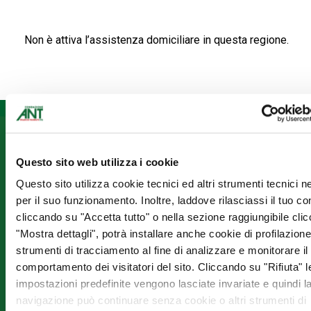
Non è attiva l’assistenza domiciliare in questa regione.
Informazioni
Fondazione
Seguici
ANT
su
Assistenza
Questo sito web utilizza i cookie
Franco
domiciliare
Questo sito utilizza cookie tecnici ed altri strumenti tecnici 
Prevenzione
Pannuti
per il suo funzionamento. Inoltre, laddove rilasciassi il tuo c
Formazione
ETS
cliccando su "Accetta tutto" o nella sezione raggiungibile cli
Ricerca –
via Jacopo
Progetti
"Mostra dettagli", potrà installare anche cookie di profilazione 
di Paolo 36
Iscriviti
Europei
strumenti di tracciamento al fine di analizzare e monitorare il
40128
alla
Lavora con
comportamento dei visitatori del sito. Cliccando su "Rifiuta" l
Bologna
newslett
noi
impostazioni predefinite vengono lasciate invariate e quindi l
Tel:
051
Dove siamo
7190111
navigazione può continuare senza cookie o altri strumenti di
Iscriviti