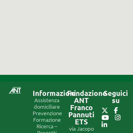
Informazioni
Fondazione
Seguici
ANT
su
Assistenza
Franco
domiciliare
Prevenzione
Pannuti
Formazione
ETS
Ricerca –
via Jacopo
Progetti