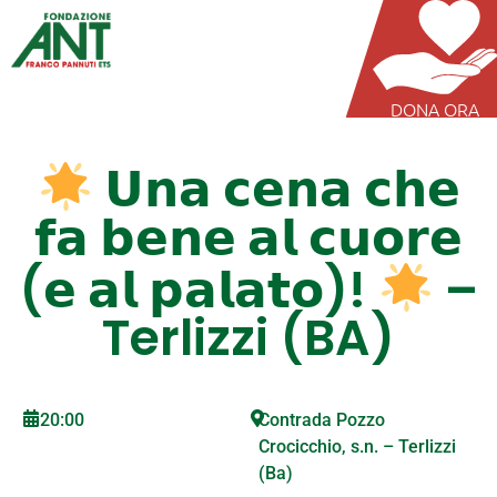
DONA ORA
𝗨𝗻𝗮 𝗰𝗲𝗻𝗮 𝗰𝗵𝗲
𝗳𝗮 𝗯𝗲𝗻𝗲 𝗮𝗹 𝗰𝘂𝗼𝗿𝗲
(𝗲 𝗮𝗹 𝗽𝗮𝗹𝗮𝘁𝗼)!
–
Terlizzi (BA)
20:00
Contrada Pozzo
Crocicchio, s.n. – Terlizzi
(Ba)