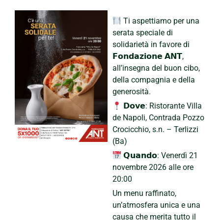
Ti aspettiamo per una
serata speciale di
solidarietà in favore di
𝗙𝗼𝗻𝗱𝗮𝘇𝗶𝗼𝗻𝗲 𝗔𝗡𝗧,
all’insegna del buon cibo,
della compagnia e della
generosità.
𝗗𝗼𝘃𝗲: Ristorante Villa
de Napoli, Contrada Pozzo
Crocicchio, s.n. – Terlizzi
(Ba)
𝗤𝘂𝗮𝗻𝗱𝗼: Venerdì 21
novembre 2026 alle ore
20:00
Un menu raffinato,
un’atmosfera unica e una
causa che merita tutto il