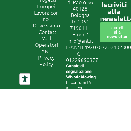
di Paolo 36
Iscriviti
Europei
40128
alla
Lavora con
Bologna
newslett
noi
Tel:
051
Dove siamo
7190111
Iscriviti
– Contatti
alla
E-mail:
newsletter
Mail
info@ant.it
Operatori
IBAN: IT49Z070720240200
ANT
CF
Privacy
01229650377
Policy
Canale di
segnalazione
Whistleblowing
In conformità
al D. Lgs
24/2023, la
nostra
organizzazione
ha attivato un
canale di
segnalazione
sicuro e