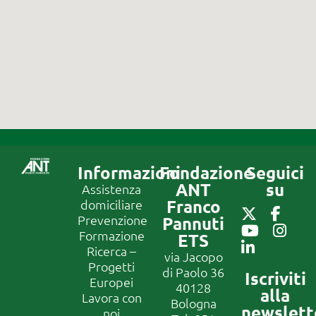
Informazioni
Fondazione
Seguici
ANT
su
Assistenza
Franco
domiciliare
Prevenzione
Pannuti
Formazione
ETS
Ricerca –
via Jacopo
Progetti
di Paolo 36
Iscriviti
Europei
40128
alla
Lavora con
Bologna
newslett
noi