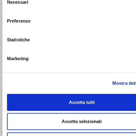
Necessari
del
consenso
Preferenze
Statistiche
Marketing
Mostra det
Accetta tutti
Accetta selezionati