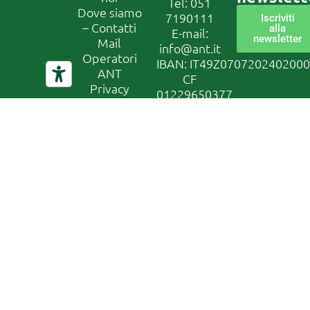
Tel:
051
Dove siamo
7190111
Iscriviti
– Contatti
alla
E-mail:
newsletter
Mail
info@ant.it
Operatori
IBAN: IT49Z070720240200
ANT
CF
Privacy
01229650377
Policy
Canale di
segnalazione
Whistleblowing
In conformità
al D. Lgs
24/2023, la
nostra
organizzazione
ha attivato un
canale di
segnalazione
sicuro e
riservato.
Accedi al
sistema
tramite il