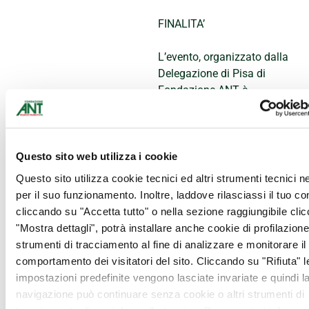
FINALITA’
L’evento, organizzato dalla
Delegazione di Pisa di
Fondazione ANT è
realizzato per sostenere il
progetto “
assistenza
domiciliare con lo
psicologo ai pazienti
Questo sito web utilizza i cookie
oncologici e ai loro
Questo sito utilizza cookie tecnici ed altri strumenti tecnici 
familiari sul territorio
per il suo funzionamento. Inoltre, laddove rilasciassi il tuo c
pisano
”.
cliccando su "Accetta tutto" o nella sezione raggiungibile cli
"Mostra dettagli", potrà installare anche cookie di profilazione 
Accessibilità
strumenti di tracciamento al fine di analizzare e monitorare il
comportamento dei visitatori del sito. Cliccando su "Rifiuta" l
Il Teatro è dotato di scivoli,
impostazioni predefinite vengono lasciate invariate e quindi l
piattaforme mobili e
navigazione può continuare senza cookie o altri strumenti di
ascensori per l’accesso. I