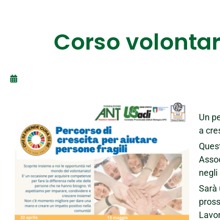
Corso volontar
Un pe
a cre
Quest
Assoc
negli
Sarà 
pross
Lavor