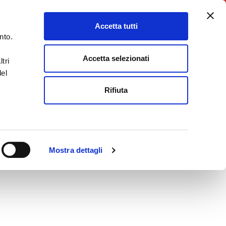
5X1000
Charity Point
Accetta tutti
DONA ORA
nto.
Accetta selezionati
tri
del
Rifiuta
Mostra dettagli