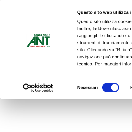
Dona Ora
Questo sito web utilizza i
Questo sito utilizza cookie
Chi siamo
Che Cosa Fa
Inoltre, laddove rilasciass
Contattaci
raggiungibile cliccando su "
strumenti di tracciamento a
sito. Cliccando su "Rifiuta
navigazione può continuare
tecnico. Per maggiori info
Selezione
Necessari
del
consenso