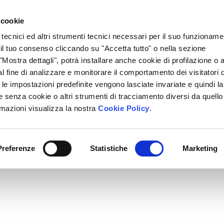
Lavora Con Noi
Regali Solidali
Lasciti Testamentari
 cookie
 tecnici ed altri strumenti tecnici necessari per il suo funzioname
cciamo
Che Cosa Puoi Fare Tu
Sedi Locali
i il tuo consenso cliccando su "Accetta tutto" o nella sezione
Mostra dettagli", potrà installare anche cookie di profilazione o al
l fine di analizzare e monitorare il comportamento dei visitatori 
" le impostazioni predefinite vengono lasciate invariate e quindi la
 senza cookie o altri strumenti di tracciamento diversi da quello
rmazioni visualizza la nostra
Cookie Policy
.
Preferenze
Statistiche
Marketing