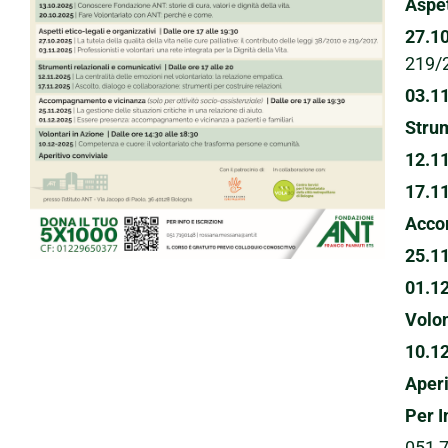
Aspet
27.1
219/
03.1
Strum
12.1
17.1
Acco
25.1
01.1
Volon
10.1
Aperi
Per I
051 