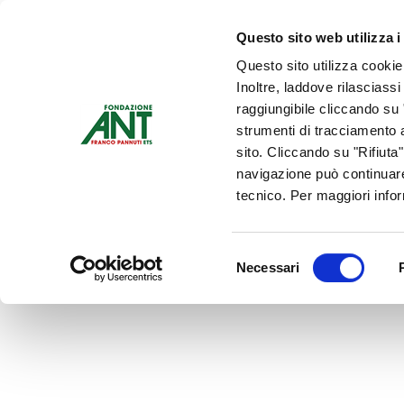
Dona Ora
Questo sito web utilizza i
Questo sito utilizza cookie
Chi siamo
Che Cosa Fa
Inoltre, laddove rilasciass
Contattaci
raggiungibile cliccando su "
strumenti di tracciamento a
sito. Cliccando su "Rifiuta
navigazione può continuare
tecnico. Per maggiori info
Selezione
Necessari
del
consenso