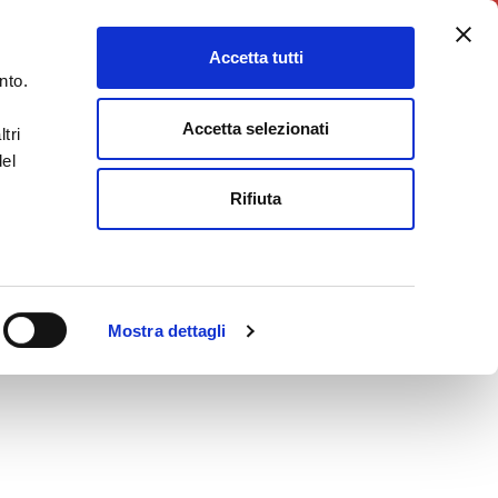
5X1000
Charity Point
Accetta tutti
DONA ORA
nto.
Accetta selezionati
tri
del
Rifiuta
Mostra dettagli