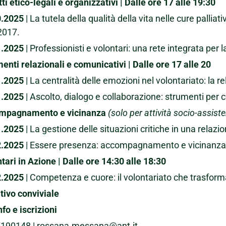
ti etico-legali e organizzativi
| Dalle ore 17 alle 19:30
0.2025
| La tutela della qualità della vita nelle cure palliat
2017.
1.2025
| Professionisti e volontari: una rete integrata per l
enti relazionali e comunicativi
| Dalle ore 17 alle 20
1.2025
| La centralità delle emozioni nel volontariato: la 
1.2025
| Ascolto, dialogo e collaborazione: strumenti per co
mpagnamento e vicinanza
(solo per attività socio-assiste
1.2025
| La gestione delle situazioni critiche in una relazio
2.2025
| Essere presenza: accompagnamento e vicinanza a 
tari in Azione
| Dalle ore 14:30 alle 18:30
2.2025
| Competenza e cuore: il volontariato che trasfor
tivo conviviale
nfo e iscrizioni
7190148 | rossana.messana@ant.it