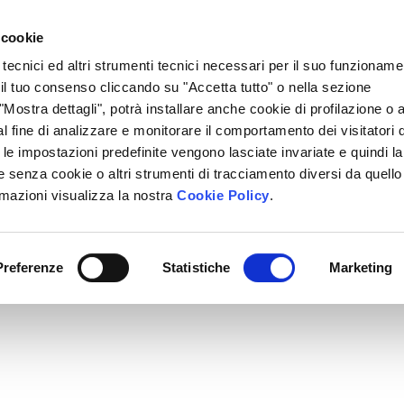
Lavora Con Noi
Regali Solidali
Lasciti Testamentari
 cookie
 tecnici ed altri strumenti tecnici necessari per il suo funzioname
cciamo
Che Cosa Puoi Fare Tu
Sedi Locali
i il tuo consenso cliccando su "Accetta tutto" o nella sezione
Mostra dettagli", potrà installare anche cookie di profilazione o al
l fine di analizzare e monitorare il comportamento dei visitatori 
" le impostazioni predefinite vengono lasciate invariate e quindi la
 senza cookie o altri strumenti di tracciamento diversi da quello
rmazioni visualizza la nostra
Cookie Policy
.
Preferenze
Statistiche
Marketing