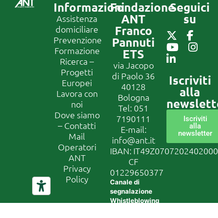
Informazioni
Fondazione
Seguici
ANT
su
Assistenza
Franco
domiciliare
Prevenzione
Pannuti
Formazione
ETS
Ricerca –
via Jacopo
Progetti
di Paolo 36
Iscriviti
Europei
40128
alla
Lavora con
Bologna
newslett
noi
Tel:
051
Dove siamo
7190111
Iscriviti
– Contatti
alla
E-mail:
newsletter
Mail
info@ant.it
Operatori
IBAN: IT49Z070720240200
ANT
CF
Privacy
01229650377
Policy
Canale di
segnalazione
Whistleblowing
In conformità