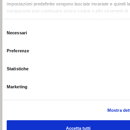
impostazioni predefinite vengono lasciate invariate e quindi l
navigazione può continuare senza cookie o altri strumenti di
tracciamento diversi da quello tecnico. Per maggiori informaz
visualizza la nostra
Cookie Policy
.
Selezione
Necessari
del
consenso
Preferenze
Statistiche
Marketing
Mostra det
Accetta tutti