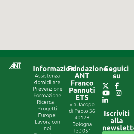
Informazioni
Fondazione
Seguici
ANT
su
Assistenza
Franco
domiciliare
Prevenzione
Pannuti
Formazione
ETS
Ricerca –
via Jacopo
Progetti
di Paolo 36
Iscriviti
Europei
40128
alla
Lavora con
Bologna
newslett
noi
Tel:
051