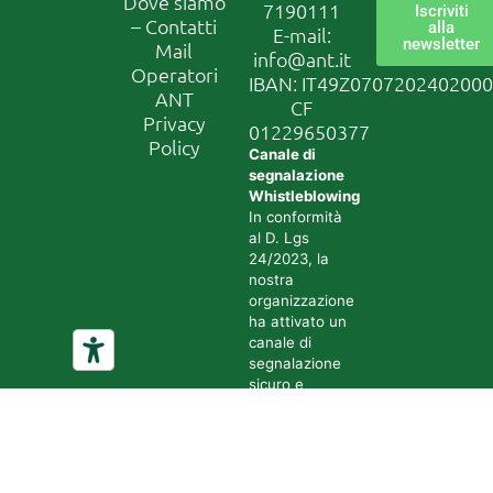
Dove siamo
7190111
Iscriviti
– Contatti
alla
E-mail:
newsletter
Mail
info@ant.it
Operatori
IBAN: IT49Z070720240200
ANT
CF
Privacy
01229650377
Policy
Canale di
segnalazione
Whistleblowing
In conformità
al D. Lgs
24/2023, la
nostra
organizzazione
ha attivato un
canale di
segnalazione
sicuro e
riservato.
Accedi al
sistema
tramite il