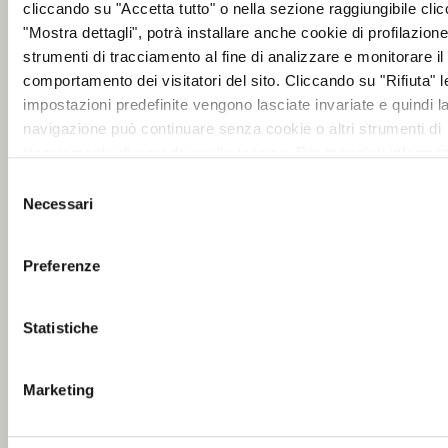
cliccando su "Accetta tutto" o nella sezione raggiungibile cli
"Mostra dettagli", potrà installare anche cookie di profilazione 
strumenti di tracciamento al fine di analizzare e monitorare il
comportamento dei visitatori del sito. Cliccando su "Rifiuta" l
impostazioni predefinite vengono lasciate invariate e quindi l
navigazione può continuare senza cookie o altri strumenti di
tracciamento diversi da quello tecnico. Per maggiori informaz
visualizza la nostra
Cookie Policy
.
Selezione
Necessari
del
consenso
Preferenze
Statistiche
Marketing