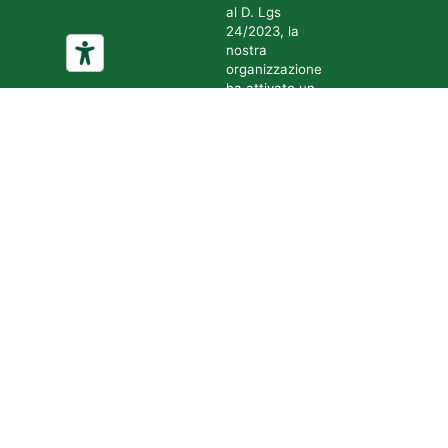
al D. Lgs
24/2023, la
nostra
organizzazione
ha attivato un
canale di
segnalazione
sicuro e
riservato.
Accedi al
sistema
tramite il
seguente link:
Accedi al
canale di
segnalazione
Tutte le
segnalazioni
sono gestite in
forma
confidenziale
e nel pieno