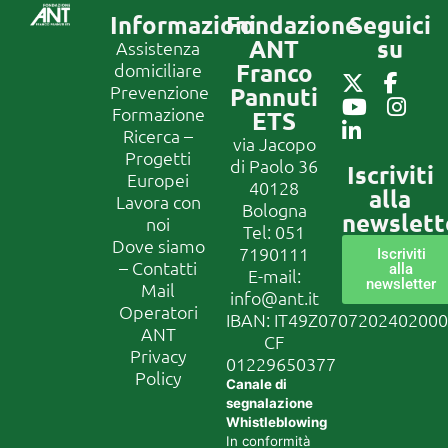
Informazioni
Fondazione
Seguici
ANT
su
Assistenza
Franco
domiciliare
Prevenzione
Pannuti
Formazione
ETS
Ricerca –
via Jacopo
Progetti
di Paolo 36
Iscriviti
Europei
40128
alla
Lavora con
Bologna
newslett
noi
Tel:
051
Dove siamo
7190111
Iscriviti
– Contatti
alla
E-mail:
newsletter
Mail
info@ant.it
Operatori
IBAN: IT49Z070720240200
ANT
CF
Privacy
01229650377
Policy
Canale di
segnalazione
Whistleblowing
In conformità