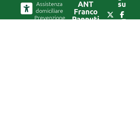
ANT
su
Assistenza
Franco
domiciliare
Prevenzione
Pannuti
Formazione
ETS
Ricerca –
via Jacopo
Progetti
di Paolo 36
Iscriviti
Europei
40128
alla
Lavora con
Bologna
newslett
noi
Tel:
051
Dove siamo
7190111
Iscriviti
– Contatti
alla
E-mail:
newsletter
Mail
info@ant.it
Operatori
IBAN: IT49Z070720240200
ANT
CF
Privacy
01229650377
Policy
Canale di
segnalazione
Whistleblowing
In conformità
al D. Lgs
24/2023, la