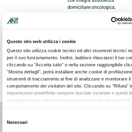
che integra assistenza
domiciliare oncologica,
prevenzione, sostegno
psicologico e formazione,
con l’obiettivo di migliorare
la qualità della vita dei
Questo sito web utilizza i cookie
pazienti e delle loro
famiglie.
Questo sito utilizza cookie tecnici ed altri strumenti tecnici 
per il suo funzionamento. Inoltre, laddove rilasciassi il tuo c
La partecipazione è
cliccando su "Accetta tutto" o nella sezione raggiungibile cli
gratuita. Per iscrizioni:
"Mostra dettagli", potrà installare anche cookie di profilazione 
delegazione.lecce@ant.it
strumenti di tracciamento al fine di analizzare e monitorare il
0832 303048 – 348
comportamento dei visitatori del sito. Cliccando su "Rifiuta" l
3962425
impostazioni predefinite vengono lasciate invariate e quindi l
navigazione può continuare senza cookie o altri strumenti di
tracciamento diversi da quello tecnico. Per maggiori informaz
visualizza la nostra
Cookie Policy
.
Selezione
Necessari
del
consenso