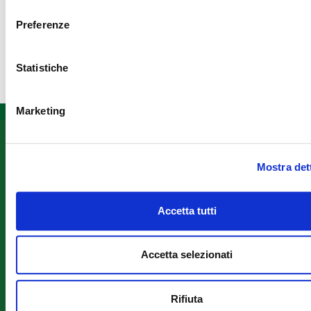
consenso
Preferenze
Statistiche
Marketing
Informazioni
Fondazione
Seguici
ANT
su
Assistenza
Mostra det
Franco
domiciliare
Prevenzione
Pannuti
Formazione
ETS
Accetta tutti
Ricerca –
via Jacopo
Progetti
di Paolo 36
Iscriviti
Europei
Accetta selezionati
40128
alla
Lavora con
Bologna
newslett
noi
Tel:
051
Dove siamo
Rifiuta
7190111
Iscriviti