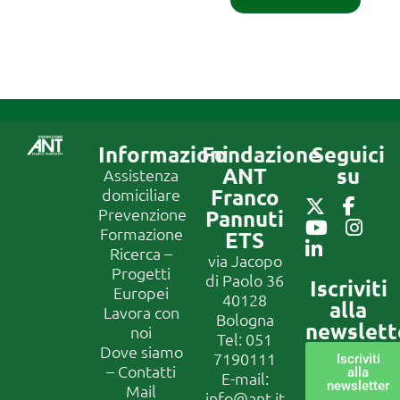
Informazioni
Fondazione
Seguici
ANT
su
Assistenza
Franco
domiciliare
Prevenzione
Pannuti
Formazione
ETS
Ricerca –
via Jacopo
Progetti
di Paolo 36
Iscriviti
Europei
40128
alla
Lavora con
Bologna
newslett
noi
Tel:
051
Dove siamo
7190111
Iscriviti
– Contatti
alla
E-mail:
newsletter
Mail
info@ant.it