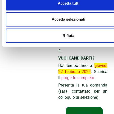
essere impegnato/a nel
Accetta tutti
fine settimana
(recuperando i giorni
durante la settimana).
Accetta selezionati
Disponibilità a missioni da
svolgersi sul territorio della
Rifiuta
Provincia.
Rimborso annuale di 6.000
€.
VUOI CANDIDARTI?
Hai tempo fino a
giovedì
22 febbraio 2024
. Scarica
il
progetto completo
.
Presenta la tua domanda
(sarai contattato per un
colloquio di selezione).
candidati