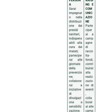
PERSON
RAISI
A
NG E
Sarai
COM
impegnat
UNIC
o nella
AZIO
distribuzi
NE
one dei
Parte
presidi
ciper
sanitari,
ai a
indispens
camp
abili alla
agne
cura dei
di
malati;
racco
partecipe
lta-
rai alle
fondi,
giornate
contri
della
buirai
prevenzio
alla
ne;
realiz
collabore
zazio
rai a
ne di
iniziative
eventi
di
,
divulgazi
colla
one e
borer
sensibiliz
ai alle
zazione.
camp