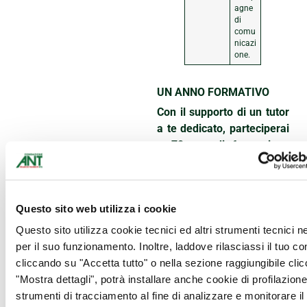
agne
di
comu
nicazi
one.
UN ANNO FORMATIVO
Con il supporto di un tutor
a te dedicato, parteciperai
a 72 ore di formazione
specifica sul campo
, con
una modalità attiva e di
gruppo, basata su continui
Questo sito web utilizza i cookie
feedback di
apprendimento e sviluppo
Questo sito utilizza cookie tecnici ed altri strumenti tecnici 
della capacità di
per il suo funzionamento. Inoltre, laddove rilasciassi il tuo c
autovalutazione.
cliccando su "Accetta tutto" o nella sezione raggiungibile cli
I temi toccati: sicurezza sul
"Mostra dettagli", potrà installare anche cookie di profilazione 
luogo di lavoro,
mission e
strumenti di tracciamento al fine di analizzare e monitorare il