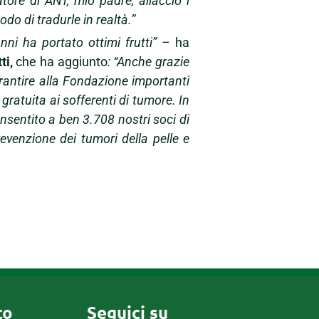
datore di ANT, mio padre, allacciò i
do di tradurle in realtà.”
nni ha portato ottimi frutti” –
ha
ti,
che ha aggiunto
: “Anche grazie
arantire alla Fondazione importanti
 gratuita ai sofferenti di tumore. In
onsentito a ben 3.708 nostri soci di
evenzione dei tumori della pelle e
co
Seguici su