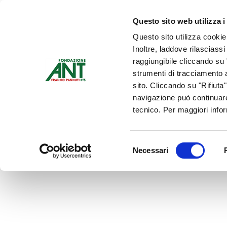
Dona Ora
Questo sito web utilizza i
Questo sito utilizza cookie
Chi siamo
Che Cosa Fa
Inoltre, laddove rilasciass
Contattaci
raggiungibile cliccando su "
strumenti di tracciamento a
sito. Cliccando su "Rifiuta
navigazione può continuare
tecnico. Per maggiori info
Selezione
Necessari
del
consenso