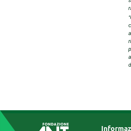
s
r
“
c
a
r
p
a
d
Informaz