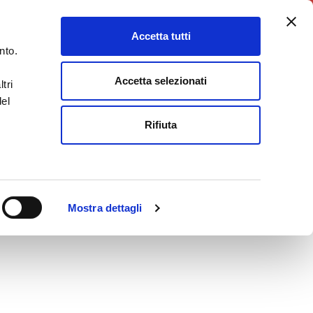
5X1000
Charity Point
Accetta tutti
DONA ORA
nto.
Accetta selezionati
tri
del
Rifiuta
Mostra dettagli