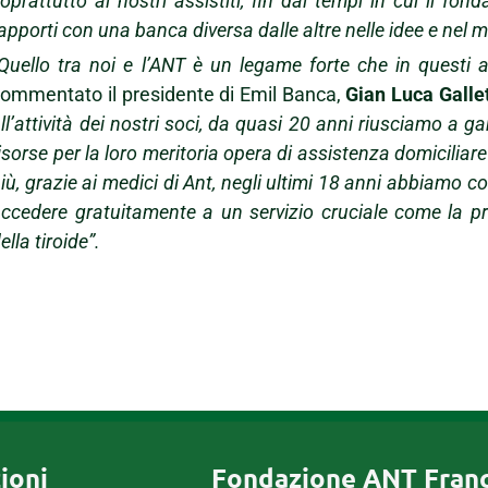
oprattutto ai nostri assistiti, fin dai tempi in cui il fon
apporti con una banca diversa dalle altre nelle idee e nel mo
Quello tra noi e l’ANT è un legame forte che in questi a
ommentato il presidente di Emil Banca,
Gian Luca Gallet
ll’attività dei nostri soci, da quasi 20 anni riusciamo a g
isorse per la loro meritoria opera di assistenza domiciliare
iù, grazie ai medici di Ant, negli ultimi 18 anni abbiamo c
ccedere gratuitamente a un servizio cruciale come la pr
ella tiroide”.
ioni
Fondazione ANT Fran