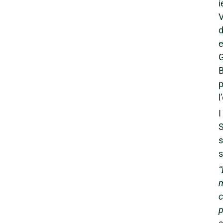
i
V
d
e
G
p
l
I
S
s
s
“
m
c