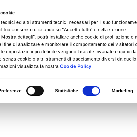
Lavora Con Noi
Regali Solidali
Lasciti Testamentari
 cookie
 tecnici ed altri strumenti tecnici necessari per il suo funzioname
cciamo
Che Cosa Puoi Fare Tu
Sedi Locali
i il tuo consenso cliccando su "Accetta tutto" o nella sezione
Mostra dettagli", potrà installare anche cookie di profilazione o al
l fine di analizzare e monitorare il comportamento dei visitatori 
" le impostazioni predefinite vengono lasciate invariate e quindi la
 senza cookie o altri strumenti di tracciamento diversi da quello
rmazioni visualizza la nostra
Cookie Policy
.
Preferenze
Statistiche
Marketing