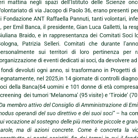
eri mattina negli spazi dell’Istituto delle Scienze onc
olontariato di via Jacopo di Paolo 36, erano presenti pe
i Fondazione ANT Raffaella Pannuti, tanti volontari, inf
, per Emil Banca, il presidente, Gian Luca Galletti, la res
iuliana Braido, e in rappresentanza dei Comitati Soci lo
Bologna, Patrizia Selleri. Comitati che durante l’a
ersonalmente sui territori di loro pertinenza per ra
’organizzazione di eventi dedicati ai soci, da devolvere a
 fondi devoluti ogni anno, si trasformano in Progetti 
egnatamente, nel 2025,in 14 giornate di controlli diagnost
oci della Banca(64 uomini e 101 donne di età compresa fr
creening dei tumori ‘Melanoma’ (95 visite) e ‘Tiroide’ (70 
Da membro attivo del Consiglio di Amministrazione di Em
odus operandi del suo direttivo e dei suoi soci”
– ha co
ui vocazione al sostegno delle più meritorie piccole e grandi
parole, ma di azioni concrete. Come è concreta la v