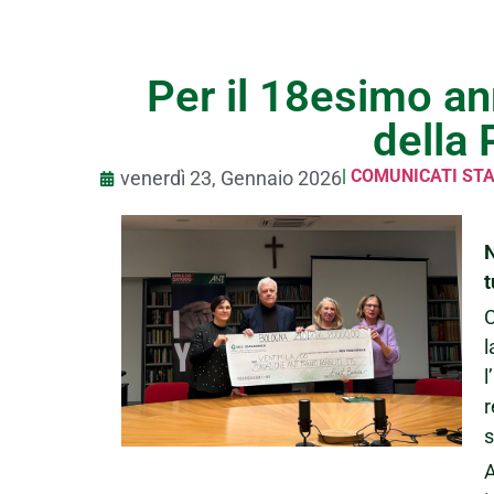
Per il 18esimo a
della
|
COMUNICATI ST
venerdì 23, Gennaio 2026
N
t
C
l
l
r
s