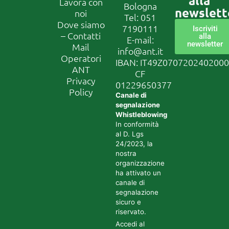
alla
Lavora con
Bologna
newslett
noi
Tel:
051
Dove siamo
7190111
Iscriviti
– Contatti
alla
E-mail:
newsletter
Mail
info@ant.it
Operatori
IBAN: IT49Z070720240200
ANT
CF
Privacy
01229650377
Policy
Canale di
segnalazione
Whistleblowing
In conformità
al D. Lgs
24/2023, la
nostra
organizzazione
ha attivato un
canale di
segnalazione
sicuro e
riservato.
Accedi al