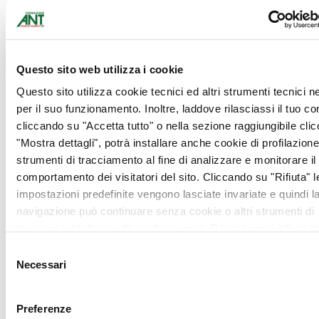
Sintomi dei tumori del corpo
dell’utero
Questo sito web utilizza i cookie
Prevenzione dei tumori del corpo
dell’utero e diagnosi precoce
Questo sito utilizza cookie tecnici ed altri strumenti tecnici 
per il suo funzionamento. Inoltre, laddove rilasciassi il tuo c
cliccando su "Accetta tutto" o nella sezione raggiungibile cli
"Mostra dettagli", potrà installare anche cookie di profilazione 
Tumori dell’ovaio
strumenti di tracciamento al fine di analizzare e monitorare il
comportamento dei visitatori del sito. Cliccando su "Rifiuta" l
impostazioni predefinite vengono lasciate invariate e quindi l
Le ovaie sono due organi situati a lato dell’utero a cui sono
connessi tramite le tube uterine (tube di Fallopio). Sono
navigazione può continuare senza cookie o altri strumenti di
responsabili della produzione degli ormoni sessuali
tracciamento diversi da quello tecnico. Per maggiori informaz
femminili e degli ovociti, cellule a funzione riproduttiva.
visualizza la nostra
Cookie Policy
.
Selezione
I tumori dell’ovaio possono essere benigni, maligni e a
Necessari
del
malignità intermedia (borderline).
consenso
Sulla base della cellula d’origine, si dividono in:
epiteliali
: nascono dalle cellule che rivestono
Preferenze