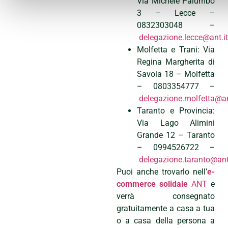
Via Michele Palumbo
3 – Lecce –
0832303048 –
delegazione.lecce@ant.i
Molfetta e Trani: Via
Regina Margherita di
Savoia 18 – Molfetta
– 0803354777 –
delegazione.molfetta@an
Taranto e Provincia:
Via Lago Alimini
Grande 12 – Taranto
– 0994526722 –
delegazione.taranto@ant
Puoi anche trovarlo nell’
e-
commerce solidale
ANT
e
verrà consegnato
gratuitamente a casa a tua
o a casa della persona a