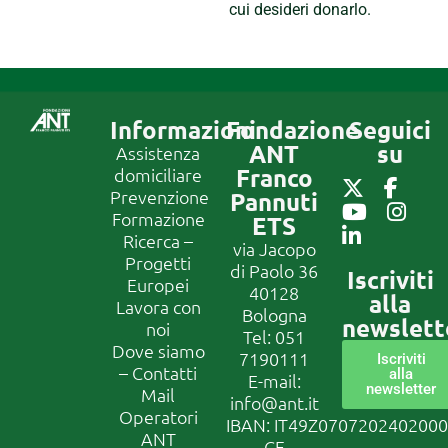
cui desideri donarlo.
Informazioni
Fondazione
Seguici
ANT
su
Assistenza
Franco
domiciliare
Prevenzione
Pannuti
Formazione
ETS
Ricerca –
via Jacopo
Progetti
di Paolo 36
Iscriviti
Europei
40128
alla
Lavora con
Bologna
newslett
noi
Tel:
051
Dove siamo
7190111
Iscriviti
– Contatti
alla
E-mail:
newsletter
Mail
info@ant.it
Operatori
IBAN: IT49Z070720240200
ANT
CF