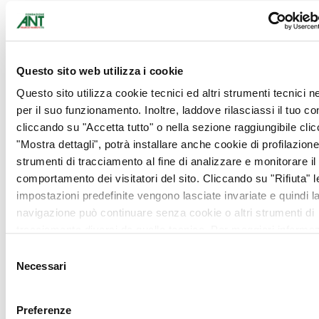
hanno aderito all’iniziativa.
Nell’immagine di copertina
Dott.ssa Loredana Capone
– Presidente del Consiglio
Questo sito web utilizza i cookie
Regionale Puglia, Dott.
Questo sito utilizza cookie tecnici ed altri strumenti tecnici 
Renato Pertini,
per il suo funzionamento. Inoltre, laddove rilasciassi il tuo c
Componente Commissione
cliccando su "Accetta tutto" o nella sezione raggiungibile cli
Sviluppo Economico e
"Mostra dettagli", potrà installare anche cookie di profilazione 
Vincenzo Di Gregorio,
strumenti di tracciamento al fine di analizzare e monitorare il
Presidente Commissione
comportamento dei visitatori del sito. Cliccando su "Rifiuta" l
Affari Generali, oltre ad
impostazioni predefinite vengono lasciate invariate e quindi l
alcuni rappresentanti ANT
navigazione può continuare senza cookie o altri strumenti di
tracciamento diversi da quello tecnico. Per maggiori informaz
visualizza la nostra
Cookie Policy
.
Selezione
Necessari
del
consenso
Preferenze