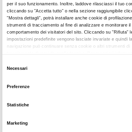
per il suo funzionamento. Inoltre, laddove rilasciassi il tuo c
sensibilizzazione ed
cliccando su "Accetta tutto" o nella sezione raggiungibile cli
educazione sanitaria nelle
"Mostra dettagli", potrà installare anche cookie di profilazione 
scuole e sul territorio ed ai
strumenti di tracciamento al fine di analizzare e monitorare il
progetti di
diagnosi
comportamento dei visitatori del sito. Cliccando su "Rifiuta" l
precoce
, offrendo oltre
impostazioni predefinite vengono lasciate invariate e quindi l
225.000
visite gratuite
in
navigazione può continuare senza cookie o altri strumenti di
88 province italiane.
tracciamento diversi da quello tecnico. Per maggiori informaz
Per avere informazioni e
visualizza la nostra
Cookie Policy
.
Selezione
per fare donazioni per il
Necessari
del
PROGETTO MELANOMA
consenso
sopra descritto, chiamare
l’ufficio ANT allo
Preferenze
0832.303048 o donare
direttamente con bonifico
Statistiche
a:
Fondazione ANT Italia
Onlus
Marketing
IBAN: IT 79 N 03268