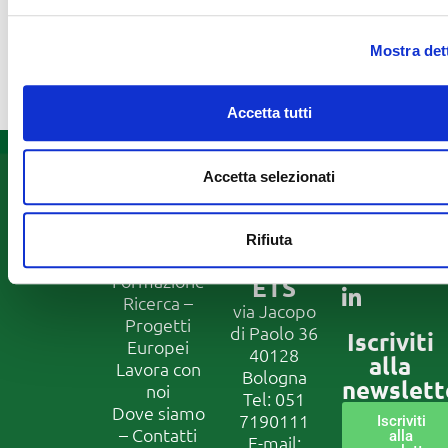
160000 52843882200
CAUSALE: PROGETTO
Mostra det
MELANOMA ANT LECCE
Accetta tutti
Accetta selezionati
Informazioni
Fondazione
Seguici
ANT
su
Assistenza
Franco
domiciliare
Rifiuta
Prevenzione
Pannuti
Formazione
ETS
Ricerca –
via Jacopo
Progetti
di Paolo 36
Iscriviti
Europei
40128
alla
Lavora con
Bologna
newslett
noi
Tel:
051
Dove siamo
7190111
Iscriviti
– Contatti
alla
E-mail: