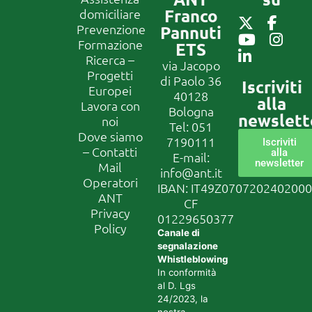
Franco
domiciliare
Prevenzione
Pannuti
Formazione
ETS
Ricerca –
via Jacopo
Progetti
di Paolo 36
Iscriviti
Europei
40128
alla
Lavora con
Bologna
newslett
noi
Tel:
051
Dove siamo
7190111
Iscriviti
– Contatti
alla
E-mail:
newsletter
Mail
info@ant.it
Operatori
IBAN: IT49Z070720240200
ANT
CF
Privacy
01229650377
Policy
Canale di
segnalazione
Whistleblowing
In conformità
al D. Lgs
24/2023, la
nostra