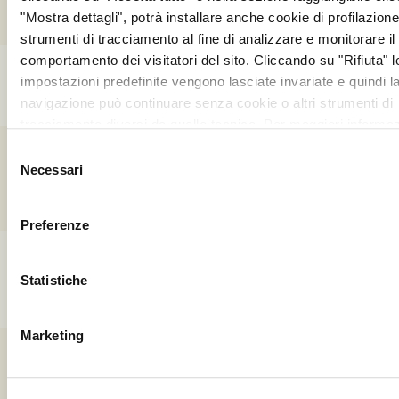
"Mostra dettagli", potrà installare anche cookie di profilazione 
strumenti di tracciamento al fine di analizzare e monitorare il
comportamento dei visitatori del sito. Cliccando su "Rifiuta" l
Sicilia
impostazioni predefinite vengono lasciate invariate e quindi l
navigazione può continuare senza cookie o altri strumenti di
tracciamento diversi da quello tecnico. Per maggiori informaz
visualizza la nostra
Cookie Policy
.
Toscana
Selezione
Necessari
del
consenso
Preferenze
Trentino-Alto
Adige
Statistiche
Marketing
Umbria