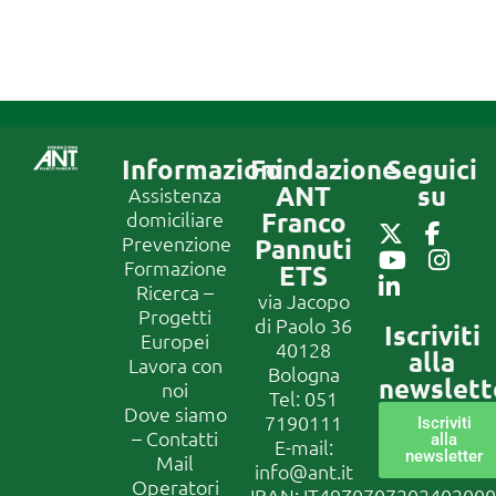
Informazioni
Fondazione
Seguici
ANT
su
Assistenza
Franco
domiciliare
Prevenzione
Pannuti
Formazione
ETS
Ricerca –
via Jacopo
Progetti
di Paolo 36
Iscriviti
Europei
40128
alla
Lavora con
Bologna
newslett
noi
Tel:
051
Dove siamo
7190111
Iscriviti
– Contatti
alla
E-mail:
newsletter
Mail
info@ant.it
Operatori
IBAN: IT49Z070720240200