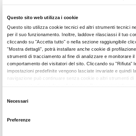
Con run4ANT abbiamo
voluto dare alle persone,
Questo sito web utilizza i cookie
magari impigrite da questi
lunghi mesi passati in casa,
Questo sito utilizza cookie tecnici ed altri strumenti tecnici 
un buon motivo per tornare
per il suo funzionamento. Inoltre, laddove rilasciassi il tuo c
a fare attività fisica perché,
cliccando su "Accetta tutto" o nella sezione raggiungibile cli
lo sappiamo, è una delle
"Mostra dettagli", potrà installare anche cookie di profilazione 
abitudini capaci di
strumenti di tracciamento al fine di analizzare e monitorare il
allungarci la vita
–
comportamento dei visitatori del sito. Cliccando su "Rifiuta" l
commenta Raffaella
impostazioni predefinite vengono lasciate invariate e quindi l
Pannuti, presidente di
navigazione può continuare senza cookie o altri strumenti di
Fondazione ANT
–
Il
tracciamento diversi da quello tecnico. Per maggiori informaz
motivo per mettersi alla
visualizza la nostra
Cookie Policy
.
Selezione
prova con una corsa o una
Necessari
del
camminata più lunga del
consenso
solito, ma sempre nel
Preferenze
rispetto del
distanziamento, è davvero
ottimo: aiutarci a portare