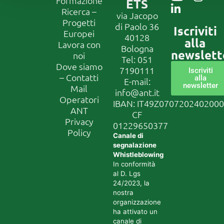
Formazione
ETS
Ricerca –
via Jacopo
Progetti
di Paolo 36
Iscriviti
Europei
40128
alla
Lavora con
Bologna
newslett
noi
Tel:
051
Dove siamo
7190111
Iscriviti
– Contatti
alla
E-mail:
newsletter
Mail
info@ant.it
Operatori
IBAN: IT49Z070720240200
ANT
CF
Privacy
01229650377
Policy
Canale di
segnalazione
Whistleblowing
In conformità
al D. Lgs
24/2023, la
nostra
organizzazione
ha attivato un
canale di