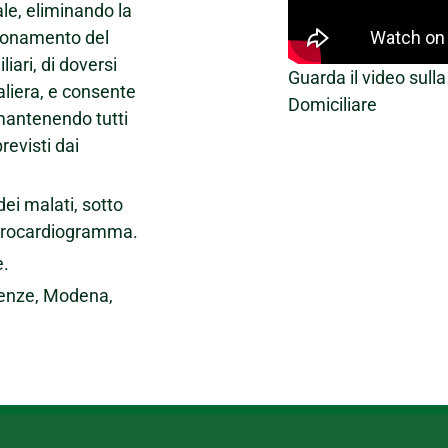
le, eliminando la
zionamento del
liari, di doversi
Guarda il video sull
liera, e consente
Domiciliare
 mantenendo tutti
revisti dai
ei malati, sotto
ettrocardiogramma.
e.
irenze, Modena,