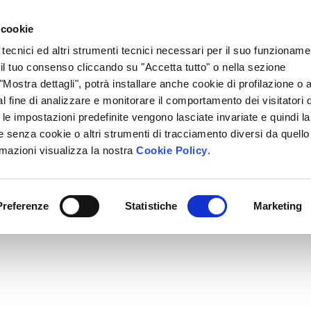
Lavora Con Noi
Regali Solidali
Lasciti Testamentari
 cookie
 tecnici ed altri strumenti tecnici necessari per il suo funzioname
cciamo
Che Cosa Puoi Fare Tu
Sedi Locali
i il tuo consenso cliccando su "Accetta tutto" o nella sezione
Mostra dettagli", potrà installare anche cookie di profilazione o al
l fine di analizzare e monitorare il comportamento dei visitatori 
" le impostazioni predefinite vengono lasciate invariate e quindi la
 senza cookie o altri strumenti di tracciamento diversi da quello
rmazioni visualizza la nostra
Cookie Policy
.
Preferenze
Statistiche
Marketing