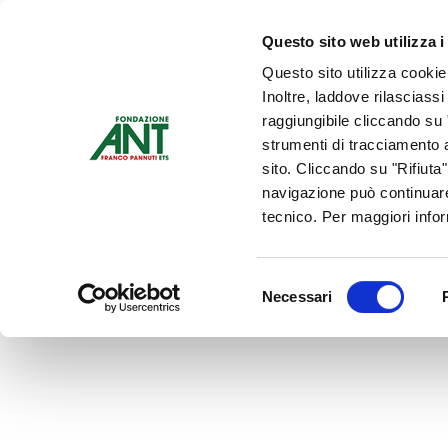
Dona Ora
Questo sito web utilizza i
Questo sito utilizza cookie
Chi siamo
Che Cosa Fa
Inoltre, laddove rilasciass
Contattaci
raggiungibile cliccando su "
strumenti di tracciamento a
sito. Cliccando su "Rifiuta
navigazione può continuare
tecnico. Per maggiori info
Selezione
Necessari
del
consenso