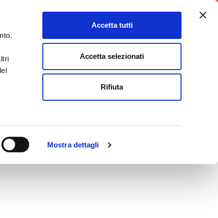
5X1000
Charity Point
Accetta tutti
DONA ORA
nto.
Accetta selezionati
tri
del
Rifiuta
Mostra dettagli