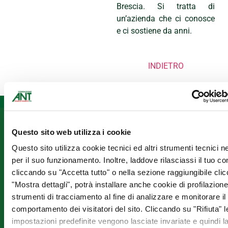
Brescia. Si tratta di
un’azienda che ci conosce
e ci sostiene da anni.
INDIETRO
Informazioni
Fondazione
Seguici
Questo sito web utilizza i cookie
ANT
su
Assistenza
Franco
Questo sito utilizza cookie tecnici ed altri strumenti tecnici 
domiciliare
Prevenzione
Pannuti
per il suo funzionamento. Inoltre, laddove rilasciassi il tuo c
Formazione
ETS
cliccando su "Accetta tutto" o nella sezione raggiungibile cli
Ricerca –
"Mostra dettagli", potrà installare anche cookie di profilazione 
via Jacopo
Progetti
strumenti di tracciamento al fine di analizzare e monitorare il
di Paolo 36
Iscriviti
Europei
40128
comportamento dei visitatori del sito. Cliccando su "Rifiuta" l
alla
Lavora con
Bologna
impostazioni predefinite vengono lasciate invariate e quindi l
newslett