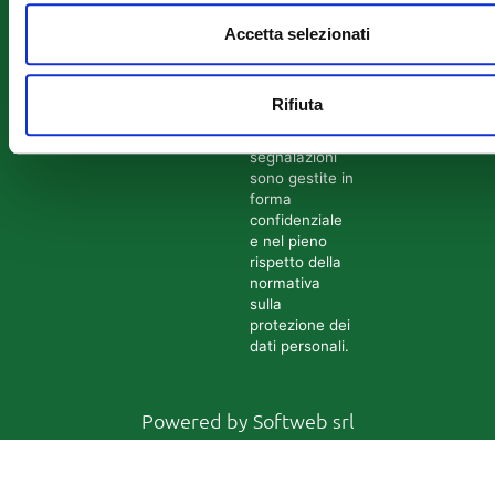
tramite il
seguente link:
Accetta selezionati
Accedi al
canale di
Rifiuta
segnalazione
Tutte le
segnalazioni
sono gestite in
forma
confidenziale
e nel pieno
rispetto della
normativa
sulla
protezione dei
dati personali.
Powered by
Softweb srl