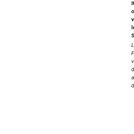
I
o
v
l
S
L
P
v
d
a
d