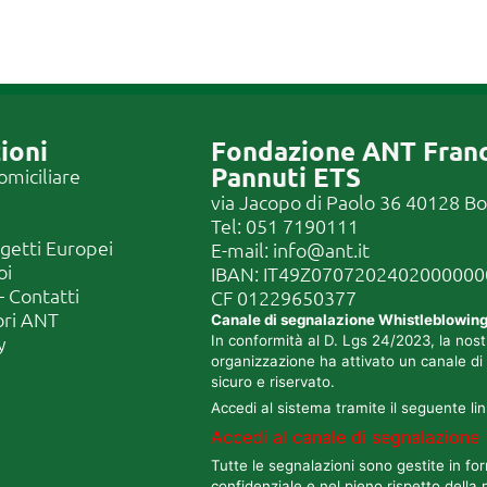
ioni
Fondazione ANT Fran
Pannuti ETS
omiciliare
via Jacopo di Paolo 36 40128 B
Tel:
051 7190111
ogetti Europei
E-mail:
info@ant.it
oi
IBAN: IT49Z070720240200000
 Contatti
CF
01229650377
ori ANT
Canale di segnalazione Whistleblowin
y
In conformità al D. Lgs 24/2023, la nost
organizzazione ha attivato un canale di
sicuro e riservato.
Accedi al sistema tramite il seguente lin
Accedi al canale di segnalazione
Tutte le segnalazioni sono gestite in fo
confidenziale e nel pieno rispetto della 