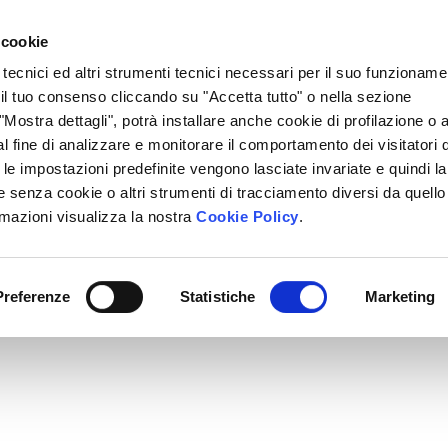
Lavora Con Noi
Regali Solidali
Lasciti Testamentari
 cookie
 tecnici ed altri strumenti tecnici necessari per il suo funzioname
cciamo
Che Cosa Puoi Fare Tu
Sedi Locali
i il tuo consenso cliccando su "Accetta tutto" o nella sezione
Mostra dettagli", potrà installare anche cookie di profilazione o al
l fine di analizzare e monitorare il comportamento dei visitatori 
" le impostazioni predefinite vengono lasciate invariate e quindi la
 senza cookie o altri strumenti di tracciamento diversi da quello
rmazioni visualizza la nostra
Cookie Policy
.
Preferenze
Statistiche
Marketing