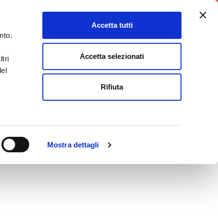
5X1000
Charity Point
Accetta tutti
DONA ORA
nto.
Accetta selezionati
tri
del
Rifiuta
Mostra dettagli