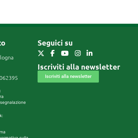
co
Seguici su
ologna
Iscriviti alla newsletter
Iscriviti alla newsletter
0062395
g
ra
 segnalazione
k:
rma
normativa sulla