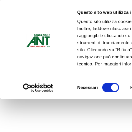
Dona Ora
Questo sito web utilizza i
Questo sito utilizza cookie
Chi siamo
Che Cosa Fa
Inoltre, laddove rilasciass
Contattaci
raggiungibile cliccando su "
strumenti di tracciamento a
sito. Cliccando su "Rifiuta
navigazione può continuare
tecnico. Per maggiori info
Selezione
Necessari
del
consenso