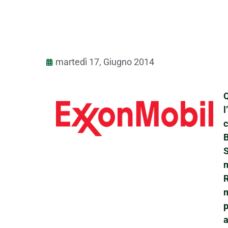
martedì 17, Giugno 2014
l
c
B
S
R
p
a