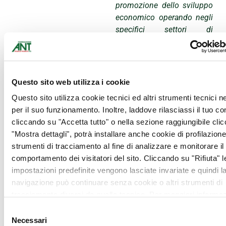
promozione dello sviluppo
economico operando negli
specifici settori di
intervento individuati anno
per anno dal Documento
Programmatico
Previsionale per l’esercizio
Questo sito web utilizza i cookie
successivo. Si tratta dei
Questo sito utilizza cookie tecnici ed altri strumenti tecnici 
settori dell’arte, attività e
per il suo funzionamento. Inoltre, laddove rilasciassi il tuo c
beni culturali,
cliccando su "Accetta tutto" o nella sezione raggiungibile cli
dell’educazione, istruzione
"Mostra dettagli", potrà installare anche cookie di profilazione 
e formazione, della salute
strumenti di tracciamento al fine di analizzare e monitorare il
pubblica, medicina
comportamento dei visitatori del sito. Cliccando su "Rifiuta" l
preventiva e riabilitativa,
impostazioni predefinite vengono lasciate invariate e quindi l
dello sviluppo locale ed
navigazione può continuare senza cookie o altri strumenti di
edilizia popolare locale, del
tracciamento diversi da quello tecnico. Per maggiori informaz
volontariato, filantropia e
visualizza la nostra
Cookie Policy
.
Selezione
beneficenza, della ricerca
Necessari
del
scientifica e tecnologica,