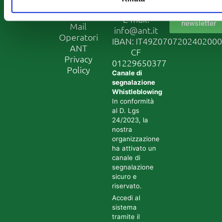
Dove siamo
7190111
Iscriviti
– Contatti
alla
E-mail:
newsletter
Mail
info@ant.it
Operatori
IBAN: IT49Z070720240200
ANT
CF
Privacy
01229650377
Policy
Canale di
segnalazione
Whistleblowing
In conformità
al D. Lgs
24/2023, la
nostra
organizzazione
ha attivato un
canale di
segnalazione
sicuro e
riservato.
Accedi al
sistema
tramite il