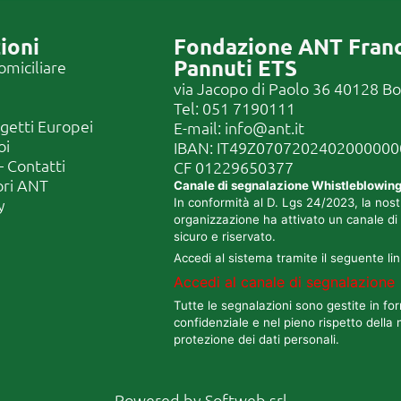
ioni
Fondazione ANT Fran
Pannuti ETS
omiciliare
via Jacopo di Paolo 36 40128 B
Tel:
051 7190111
ogetti Europei
E-mail:
info@ant.it
oi
IBAN: IT49Z070720240200000
 Contatti
CF
01229650377
ori ANT
Canale di segnalazione Whistleblowin
y
In conformità al D. Lgs 24/2023, la nost
organizzazione ha attivato un canale di
sicuro e riservato.
Accedi al sistema tramite il seguente lin
Accedi al canale di segnalazione
Tutte le segnalazioni sono gestite in fo
confidenziale e nel pieno rispetto della 
protezione dei dati personali.
Powered by
Softweb srl