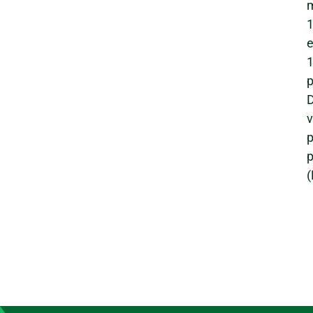
m
e
1
p
v
p
p
(