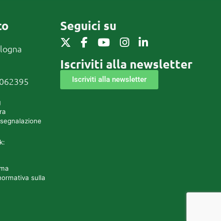
co
Seguici su
ologna
Iscriviti alla newsletter
Iscriviti alla newsletter
0062395
g
ra
 segnalazione
k:
rma
normativa sulla