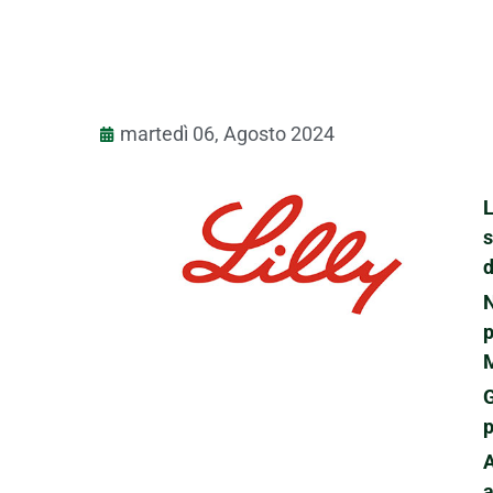
martedì 06, Agosto 2024
L
s
d
N
p
M
p
a