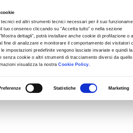
Lavora Con Noi
Regali Solidali
Lasciti Testamentari
 cookie
 tecnici ed altri strumenti tecnici necessari per il suo funzioname
cciamo
Che Cosa Puoi Fare Tu
Sedi Locali
i il tuo consenso cliccando su "Accetta tutto" o nella sezione
Mostra dettagli", potrà installare anche cookie di profilazione o al
l fine di analizzare e monitorare il comportamento dei visitatori 
" le impostazioni predefinite vengono lasciate invariate e quindi la
 senza cookie o altri strumenti di tracciamento diversi da quello
rmazioni visualizza la nostra
Cookie Policy
.
Preferenze
Statistiche
Marketing