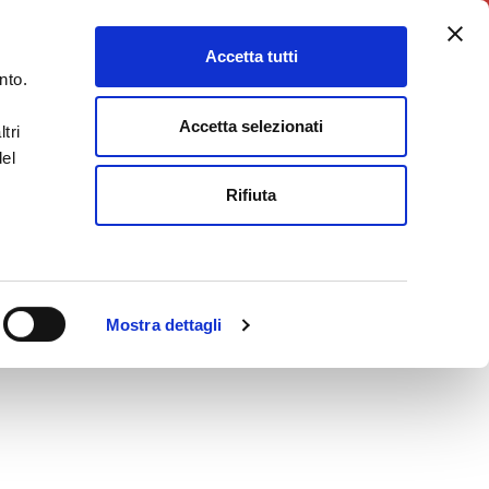
5X1000
Charity Point
Accetta tutti
DONA ORA
nto.
Accetta selezionati
tri
del
Rifiuta
Mostra dettagli