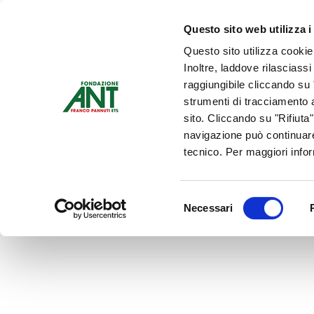
Dona Ora
Questo sito web utilizza i
Questo sito utilizza cookie
Chi siamo
Che Cosa Fa
Inoltre, laddove rilasciass
Contattaci
raggiungibile cliccando su "
strumenti di tracciamento a
sito. Cliccando su "Rifiuta
navigazione può continuare
tecnico. Per maggiori info
Selezione
Necessari
del
consenso