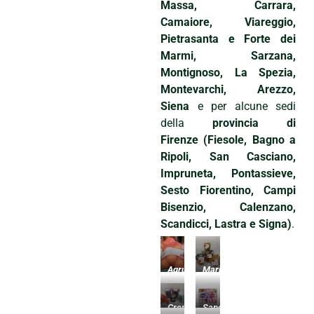
Massa, Carrara,
Camaiore, Viareggio,
Pietrasanta e Forte dei
Marmi, Sarzana,
Montignoso, La Spezia,
Montevarchi, Arezzo,
Siena
e per alcune sedi
della
provincia di
Firenze (Fiesole, Bagno a
Ripoli, San Casciano,
Impruneta, Pontassieve,
Sesto Fiorentino, Campi
Bisenzio, Calenzano,
Scandicci, Lastra e Signa)
.
Agrumi
Marmellata
Misti
Arance
2,5
380
kg
gr.
Crema
Saponetta