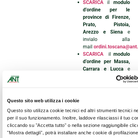
SCARICA
il
modulo
d’ordine per le
province di Firenze,
Prato, Pistoia,
Arezzo e Siena
e
invialo alla
mail
ordini.toscana@ant.
SCARICA
il
modulo
d’ordine per Massa,
Carrara e Lucca
e
invialo alla
mail
ordini.toscana@ant.
Chiamaci ai
numeri
055-
Questo sito web utilizza i cookie
5000210 –
348
Questo sito utilizza cookie tecnici ed altri strumenti tecnici 
3102847
(Delegazione
per il suo funzionamento. Inoltre, laddove rilasciassi il tuo c
Firenze-Prato Pistoia)
cliccando su "Accetta tutto" o nella sezione raggiungibile cli
o
0585-040532 –
"Mostra dettagli", potrà installare anche cookie di profilazione 
349