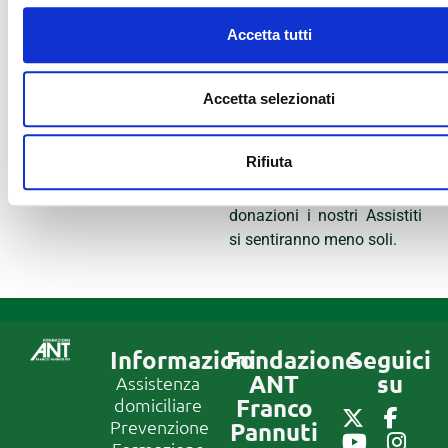
contribuisce a far sì che il
Accetta tutti
sistema sanitario
nazionale possa
concentrarsi
Accetta selezionati
sull’emergenza in atto in
tutto il Paese. Continuate a
Rifiuta
stare al nostro fianco, per
merito delle vostre
donazioni i nostri Assistiti
si sentiranno meno soli.
Informazioni
Fondazione
Seguici
ANT
su
Assistenza
Franco
domiciliare
Prevenzione
Pannuti