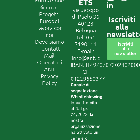
Formazione
ETS
Ricerca –
via Jacopo
Progetti
di Paolo 36
Iscriviti
Europei
40128
alla
Lavora con
Bologna
newslett
noi
Tel:
051
Dove siamo
7190111
Iscriviti
– Contatti
alla
E-mail:
newsletter
Mail
info@ant.it
Operatori
IBAN: IT49Z070720240200
ANT
CF
Privacy
01229650377
Policy
Canale di
segnalazione
Whistleblowing
In conformità
al D. Lgs
24/2023, la
nostra
organizzazione
ha attivato un
canale di