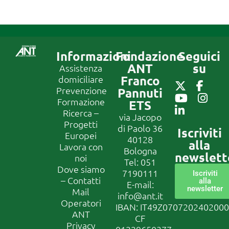
Informazioni
Fondazione
Seguici
ANT
su
Assistenza
Franco
domiciliare
Prevenzione
Pannuti
Formazione
ETS
Ricerca –
via Jacopo
Progetti
di Paolo 36
Iscriviti
Europei
40128
alla
Lavora con
Bologna
newslett
noi
Tel:
051
Dove siamo
7190111
Iscriviti
– Contatti
alla
E-mail:
newsletter
Mail
info@ant.it
Operatori
IBAN: IT49Z070720240200
ANT
CF
Privacy