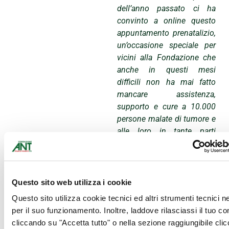
dell’anno passato ci ha
convinto a online questo
appuntamento prenatalizio,
un’occasione speciale per
vicini alla Fondazione che
anche in questi mesi
difficili non ha mai fatto
mancare assistenza,
supporto e cure a 10.000
persone malate di tumore e
alle loro in tante parti
d’Italia –
commenta il
Delegato fiorentino della
Fondazione ANT Simone
Martini
, che prosegue –
Questo sito web utilizza i cookie
Un lavoro essenziale,
Questo sito utilizza cookie tecnici ed altri strumenti tecnici 
riconosciuto anche dal
per il suo funzionamento. Inoltre, laddove rilasciassi il tuo c
recente Premio al
cliccando su "Accetta tutto" o nella sezione raggiungibile cli