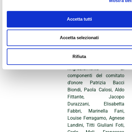
Mostra det
Co., Petroli Firenze, Banca
Cambiano, Leo France,
Fani Gioielli, Salvatore
Accetta tutti
Ferragamo, Roy Rogers,
StarHotels, Andrea Duranti,
Accetta selezionati
Sammontana, Rorandelli,
Intesa Sanpaolo, Le Vanità,
Gruppo Silvia e Strategie
Rifiuta
d’impresa. Un particolare
ringraziamento ai
componenti del comitato
d’onore Patrizia Bacci
Biondi, Paola Calosi, Aldo
Fittante, Jacopo
Durazzani, Elisabetta
Fabbri, Marinella Fani,
Louise Ferragamo, Agnese
Landini, Titti Giuliani Foti,