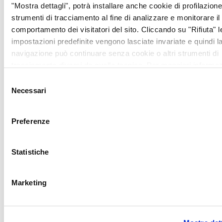
Volontario che ci è stato
"Mostra dettagli", potrà installare anche cookie di profilazione 
conferito in Senato, che
strumenti di tracciamento al fine di analizzare e monitorare il
come ANT possiamo
comportamento dei visitatori del sito. Cliccando su "Rifiuta" l
portare avanti solo grazie
impostazioni predefinite vengono lasciate invariate e quindi l
alla generosità di tante
navigazione può continuare senza cookie o altri strumenti di
persone, privati ​​cittadini,
tracciamento diversi da quello tecnico. Per maggiori informaz
aziende ed enti, che ogni
visualizza la nostra
Cookie Policy
.
Selezione
anno sono al nostro fianco
Necessari
del
in questo percorso.
consenso
Preferenze
Statistiche
Charity for ANT è possibile
Marketing
grazie alla collaborazione
di Galleria Pananti Casa
d’Aste, Banca Passadore &