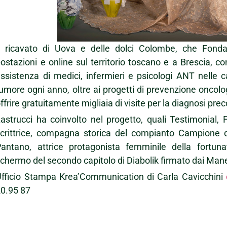
Il ricavato di Uova e delle dolci Colombe, che Fonda
ostazioni e online sul territorio toscano e a Brescia, con
ssistenza di medici, infermieri e psicologi ANT nelle
umore ogni anno, oltre ai progetti di prevenzione oncol
ffrire gratuitamente migliaia di visite per la diagnosi pre
astrucci ha coinvolto nel progetto, quali Testimonial, F
scrittrice, compagna storica del compianto Campione 
Pantano, attrice protagonista femminile della fortun
chermo del secondo capitolo di Diabolik firmato dai Mane
fficio Stampa Krea’Communication di Carla Cavicchini
0.95 87