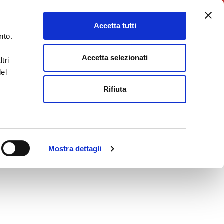
5X1000
Charity Point
Accetta tutti
DONA ORA
nto.
Accetta selezionati
tri
del
Rifiuta
Mostra dettagli