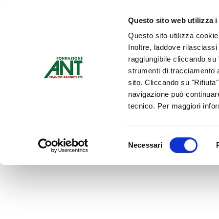
Dona Ora
Questo sito web utilizza i
Questo sito utilizza cookie
Chi siamo
Che Cosa Fa
Inoltre, laddove rilasciass
Contattaci
raggiungibile cliccando su "
strumenti di tracciamento a
sito. Cliccando su "Rifiuta
navigazione può continuare
tecnico. Per maggiori info
Selezione
Necessari
del
consenso