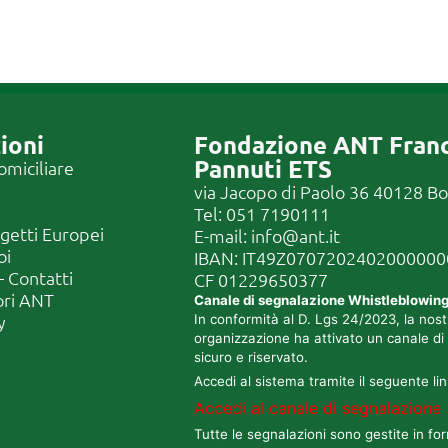
ioni
Fondazione ANT Fran
Pannuti ETS
omiciliare
via Jacopo di Paolo 36 40128 B
Tel:
051 7190111
ogetti Europei
E-mail:
info@ant.it
oi
IBAN: IT49Z070720240200000
 Contatti
CF
01229650377
ori ANT
Canale di segnalazione Whistleblowin
y
In conformità al D. Lgs 24/2023, la nost
organizzazione ha attivato un canale di
sicuro e riservato.
Accedi al sistema tramite il seguente lin
Accedi al canale di segnalazione
Tutte le segnalazioni sono gestite in fo