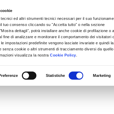
Lavora Con Noi
Regali Solidali
Lasciti Testamentari
 cookie
 tecnici ed altri strumenti tecnici necessari per il suo funzioname
cciamo
Che Cosa Puoi Fare Tu
Sedi Locali
i il tuo consenso cliccando su "Accetta tutto" o nella sezione
Mostra dettagli", potrà installare anche cookie di profilazione o al
l fine di analizzare e monitorare il comportamento dei visitatori 
" le impostazioni predefinite vengono lasciate invariate e quindi la
 senza cookie o altri strumenti di tracciamento diversi da quello
rmazioni visualizza la nostra
Cookie Policy
.
Preferenze
Statistiche
Marketing