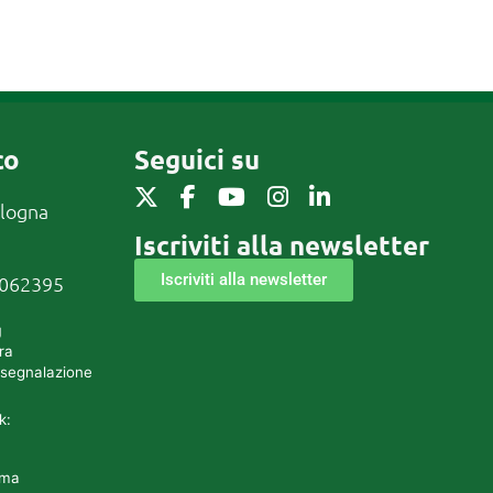
co
Seguici su
ologna
Iscriviti alla newsletter
Iscriviti alla newsletter
0062395
g
ra
 segnalazione
k:
rma