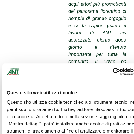
degli attori più promettenti
del panorama fiorentino ci
riempie di grande orgoglio
e ci fa capire quanto il
lavoro di ANT sia
apprezzato giorno dopo
giorno e ritenuto
importante per tutta la
comunità. Il Covid ha
seriamente messo in
pericolo il nostro lavoro
causando una sensibile
diminuzione delle
Questo sito web utilizza i cookie
donazioni a fronte di un
Questo sito utilizza cookie tecnici ed altri strumenti tecnici 
esponenziale aumento
per il suo funzionamento. Inoltre, laddove rilasciassi il tuo c
delle richieste di
cliccando su "Accetta tutto" o nella sezione raggiungibile cli
assistenza. Per questo è
"Mostra dettagli", potrà installare anche cookie di profilazione 
ancora più importante
strumenti di tracciamento al fine di analizzare e monitorare il
partecipare e fare in modo