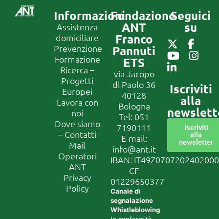
Informazioni
Fondazione
Seguici
ANT
su
Assistenza
Franco
domiciliare
Prevenzione
Pannuti
Formazione
ETS
Ricerca –
via Jacopo
Progetti
di Paolo 36
Iscriviti
Europei
40128
alla
Lavora con
Bologna
newslett
noi
Tel:
051
Dove siamo
7190111
Iscriviti
– Contatti
alla
E-mail:
newsletter
Mail
info@ant.it
Operatori
IBAN: IT49Z070720240200
ANT
CF
Privacy
01229650377
Policy
Canale di
segnalazione
Whistleblowing