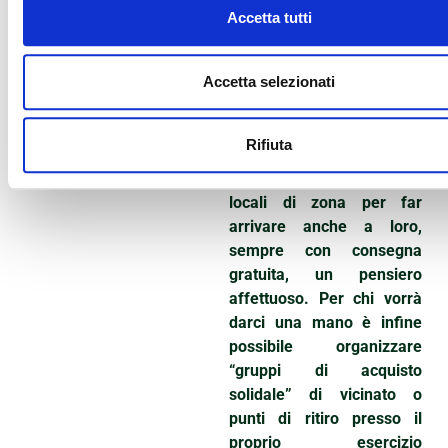
telefonicamente
Accetta tutti
chiamando la delegazione
locale al numero 055
Accetta selezionati
5000210. Per chi ha
parenti o amici lontani e in
altre regioni dove siamo
Rifiuta
presenti, è possibile
contattare le nostre sedi
locali di zona per far
arrivare anche a loro,
sempre con consegna
gratuita, un pensiero
affettuoso. Per chi vorrà
darci una mano è infine
possibile organizzare
“gruppi di acquisto
solidale” di vicinato o
punti di ritiro presso il
proprio esercizio