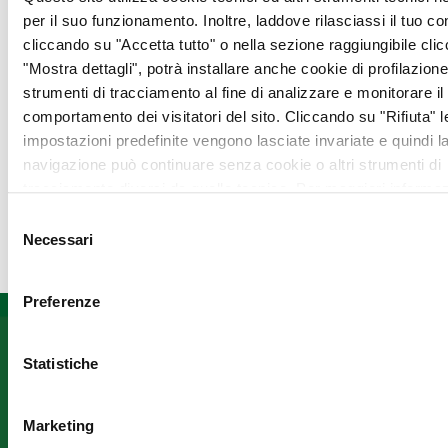
Spezia di offrire
per il suo funzionamento. Inoltre, laddove rilasciassi il tuo c
gratuitamente assistenza
cliccando su "Accetta tutto" o nella sezione raggiungibile cli
medico specialistica a
"Mostra dettagli", potrà installare anche cookie di profilazione 
pazienti oncologici, di
strumenti di tracciamento al fine di analizzare e monitorare il
traportare gratuitamente
comportamento dei visitatori del sito. Cliccando su "Rifiuta" l
gli assistititi presso centri
impostazioni predefinite vengono lasciate invariate e quindi l
di terapia e di promuovere
navigazione può continuare senza cookie o altri strumenti di
giornate gratuite per la
tracciamento diversi da quello tecnico. Per maggiori informaz
prevenzione oncologica.
visualizza la nostra
Cookie Policy
.
Selezione
Grazie di cuore!
Necessari
del
consenso
Preferenze
Informazioni
Fondazione
Seguici
Statistiche
ANT
su
Assistenza
Franco
domiciliare
Prevenzione
Pannuti
Marketing
Formazione