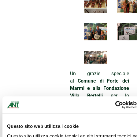
Un grazie speciale
al
Comune di Forte dei
Marmi e alla Fondazione
Villa Bertelli
per lo
splendido spazio messo a
disposizione.
Tanta generosità permette
alla Delegazione ANT di
Questo sito web utilizza i cookie
Massa Carrara, Lucca e La
Questo sito utilizza cookie tecnici ed altri strumenti tecnici 