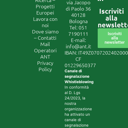
via Jacopo
Progetti
di Paolo 36
Iscriviti
Europei
40128
alla
Lavora con
Bologna
newslett
noi
Tel:
051
Dove siamo
7190111
Iscriviti
– Contatti
alla
E-mail:
newsletter
Mail
info@ant.it
Operatori
IBAN: IT49Z070720240200
ANT
CF
Privacy
01229650377
Policy
Canale di
segnalazione
Whistleblowing
In conformità
al D. Lgs
24/2023, la
nostra
organizzazione
ha attivato un
canale di
segnalazione