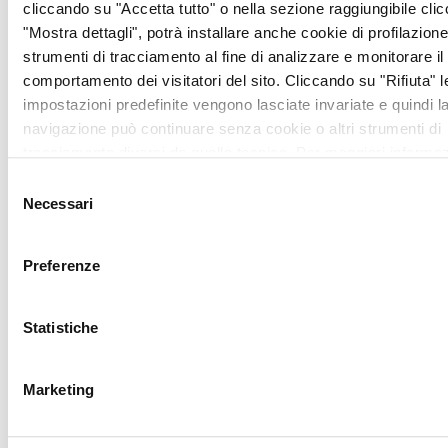
cliccando su "Accetta tutto" o nella sezione raggiungibile cli
di prevenzione oncologica
"Mostra dettagli", potrà installare anche cookie di profilazione 
gratuita che ogni mese
strumenti di tracciamento al fine di analizzare e monitorare il
ANT organizza in
comportamento dei visitatori del sito. Cliccando su "Rifiuta" l
Toscana e sapere come
impostazioni predefinite vengono lasciate invariate e quindi l
prenotarsi, è possibile
navigazione può continuare senza cookie o altri strumenti di
visitare la sezione “visite di
tracciamento diversi da quello tecnico. Per maggiori informaz
prevenzione oncologica”
visualizza la nostra
Cookie Policy
.
della pagina
Selezione
web ant.it/toscana.
Necessari
del
consenso
Per accedere al servizio di
assistenza domiciliare
Preferenze
gratuita e specializzata
offerto da ANT ai malati di
Statistiche
tumore della nostra
regione e sapere in quali
zone della Toscana è
Marketing
attivo è possibile chiamare
la delegazione di Firenze