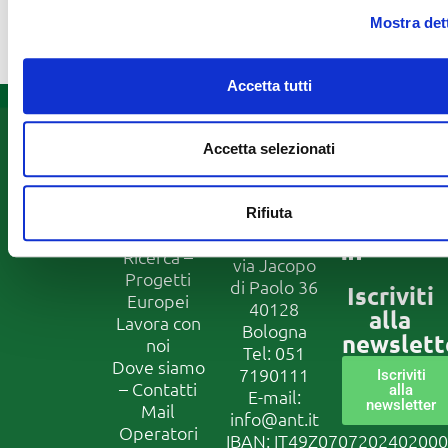
della Fondazione ANT al n.
Mostra det
055.5000210
Accetta tutti
Informazioni
Fondazione
Seguici
Accetta selezionati
ANT
su
Assistenza
Franco
domiciliare
Prevenzione
Pannuti
Rifiuta
Formazione
ETS
Ricerca –
via Jacopo
Progetti
di Paolo 36
Iscriviti
Europei
40128
alla
Lavora con
Bologna
newslett
noi
Tel:
051
Dove siamo
7190111
Iscriviti
– Contatti
alla
E-mail:
newsletter
Mail
info@ant.it
Operatori
IBAN: IT49Z070720240200