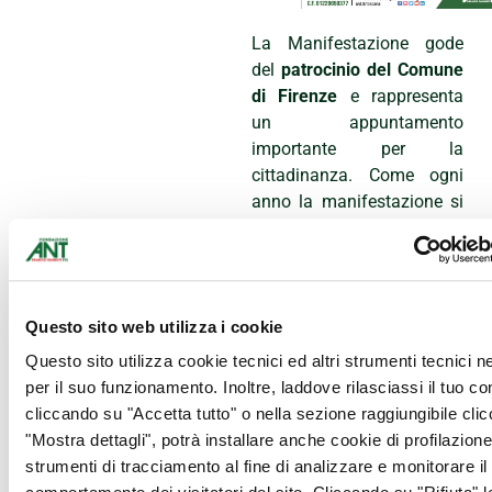
La Manifestazione gode
del
patrocinio del Comune
di Firenze
e rappresenta
un appuntamento
importante per la
cittadinanza. Come ogni
anno la manifestazione si
avvale della collaborazione
del Quartiere 4
e della
Sezione Soci Coop Firenze
Nord-Est
. Il ricavato andrà
Questo sito web utilizza i cookie
interamente a sostenere
le
attività di assistenza
Questo sito utilizza cookie tecnici ed altri strumenti tecnici 
domiciliare e specialistica
per il suo funzionamento. Inoltre, laddove rilasciassi il tuo c
che ANT offre
cliccando su "Accetta tutto" o nella sezione raggiungibile cli
gratuitamente ai malati di
"Mostra dettagli", potrà installare anche cookie di profilazione 
tumore e alle loro famiglie
strumenti di tracciamento al fine di analizzare e monitorare il
in 10 regioni italiane tra cui