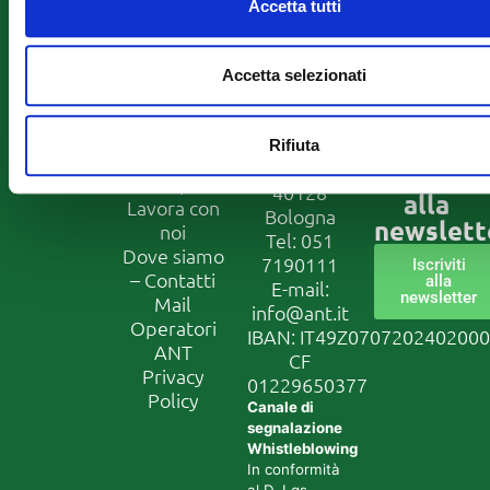
Accetta tutti
Informazioni
Fondazione
Seguici
ANT
su
Assistenza
Franco
domiciliare
Accetta selezionati
Prevenzione
Pannuti
Formazione
ETS
Ricerca –
via Jacopo
Rifiuta
Progetti
di Paolo 36
Iscriviti
Europei
40128
alla
Lavora con
Bologna
newslett
noi
Tel:
051
Dove siamo
7190111
Iscriviti
– Contatti
alla
E-mail:
newsletter
Mail
info@ant.it
Operatori
IBAN: IT49Z070720240200
ANT
CF
Privacy
01229650377
Policy
Canale di
segnalazione
Whistleblowing
In conformità