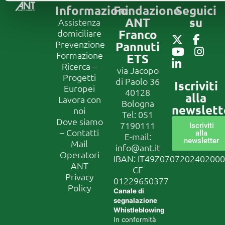
Informazioni
Fondazione
Seguici
ANT
su
Assistenza
Franco
domiciliare
Prevenzione
Pannuti
Formazione
ETS
Ricerca –
via Jacopo
Progetti
di Paolo 36
Iscriviti
Europei
40128
alla
Lavora con
Bologna
newslett
noi
Tel:
051
Dove siamo
7190111
Iscriviti
– Contatti
alla
E-mail:
newsletter
Mail
info@ant.it
Operatori
IBAN: IT49Z070720240200
ANT
CF
Privacy
01229650377
Policy
Canale di
segnalazione
Whistleblowing
In conformità