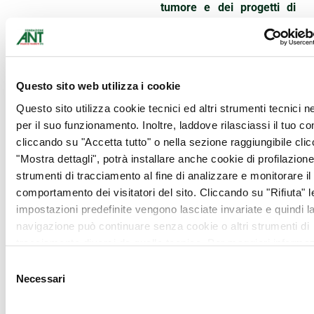
tumore e dei progetti di
prevenzione oncologica
gratuita.
Ogni donazione accolta,
ogni applauso, ogni gesto
Questo sito web utilizza i cookie
di generosità di questa
Questo sito utilizza cookie tecnici ed altri strumenti tecnici 
serata rappresenta molto
per il suo funzionamento. Inoltre, laddove rilasciassi il tuo c
più di un semplice
cliccando su "Accetta tutto" o nella sezione raggiungibile cli
sostegno economico, è un
"Mostra dettagli", potrà installare anche cookie di profilazione 
messaggio concreto di
strumenti di tracciamento al fine di analizzare e monitorare il
attenzione, cura e rispetto
comportamento dei visitatori del sito. Cliccando su "Rifiuta" l
verso chi vive ogni giorno
impostazioni predefinite vengono lasciate invariate e quindi l
la fragilità della malattia.
navigazione può continuare senza cookie o altri strumenti di
tracciamento diversi da quello tecnico. Per maggiori informaz
Grazie di cuore a chi ha
visualizza la nostra
Cookie Policy
.
Selezione
reso possibile tutto
Necessari
del
questo
.
consenso