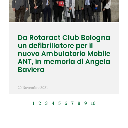
Da Rotaract Club Bologna
un defibrillatore per il
nuovo Ambulatorio Mobile
ANT, in memoria di Angela
Baviera
29 Novembre 2021
1
2
3
4
5
6
7
8
9
10