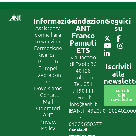
Informazioni
Fondazione
Seguici
ANT
su
Assistenza
Franco
domiciliare
Prevenzione
Pannuti
Formazione
ETS
Ricerca –
via Jacopo
Progetti
di Paolo 36
Iscriviti
Europei
40128
alla
Lavora con
Bologna
newslett
noi
Tel:
051
Dove siamo
7190111
Iscriviti
– Contatti
alla
E-mail:
newsletter
Mail
info@ant.it
Operatori
IBAN: IT49Z070720240200
ANT
CF
Privacy
01229650377
Policy
Canale di
segnalazione