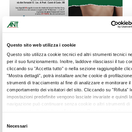
Metalcastello, Giornata
Questo sito web utilizza i cookie
Internazionale della
Questo sito utilizza cookie tecnici ed altri strumenti tecnici 
Donna con la prevenzione
per il suo funzionamento. Inoltre, laddove rilasciassi il tuo c
ANT
cliccando su "Accetta tutto" o nella sezione raggiungibile cli
"Mostra dettagli", potrà installare anche cookie di profilazione 
strumenti di tracciamento al fine di analizzare e monitorare il
7 Marzo 2022
comportamento dei visitatori del sito. Cliccando su "Rifiuta" l
impostazioni predefinite vengono lasciate invariate e quindi l
navigazione può continuare senza cookie o altri strumenti di
tracciamento diversi da quello tecnico. Per maggiori informaz
COMUNICATI STAMPA
visualizza la nostra
Cookie Policy
.
Selezione
Necessari
del