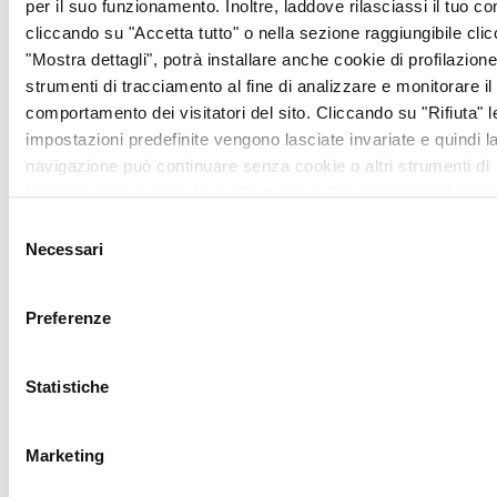
per il suo funzionamento. Inoltre, laddove rilasciassi il tuo c
cliccando su "Accetta tutto" o nella sezione raggiungibile cli
"Mostra dettagli", potrà installare anche cookie di profilazione 
strumenti di tracciamento al fine di analizzare e monitorare il
comportamento dei visitatori del sito. Cliccando su "Rifiuta" l
impostazioni predefinite vengono lasciate invariate e quindi l
Azienda Amica ANT
navigazione può continuare senza cookie o altri strumenti di
Campania
tracciamento diversi da quello tecnico. Per maggiori informaz
visualizza la nostra
Cookie Policy
.
Selezione
Necessari
del
26 Settembre 2022
consenso
Preferenze
Statistiche
Marketing