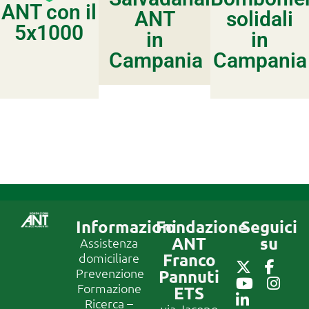
ANT con il
ANT
solidali
5x1000
in
in
Campania
Campania
Informazioni
Fondazione
Seguici
ANT
su
Assistenza
Franco
domiciliare
Prevenzione
Pannuti
Formazione
ETS
Ricerca –
via Jacopo