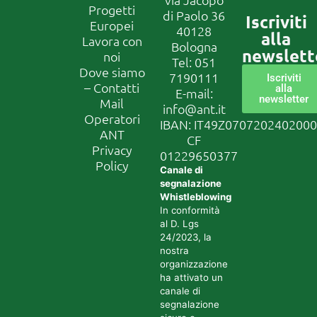
Progetti
di Paolo 36
Iscriviti
Europei
40128
alla
Lavora con
Bologna
newslett
noi
Tel:
051
Dove siamo
7190111
Iscriviti
– Contatti
alla
E-mail:
newsletter
Mail
info@ant.it
Operatori
IBAN: IT49Z070720240200
ANT
CF
Privacy
01229650377
Policy
Canale di
segnalazione
Whistleblowing
In conformità
al D. Lgs
24/2023, la
nostra
organizzazione
ha attivato un
canale di
segnalazione