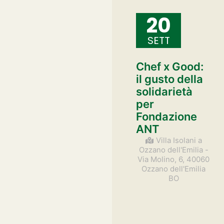
20
SETT
Chef x Good:
il gusto della
solidarietà
per
Fondazione
ANT
Villa Isolani a
Ozzano dell'Emilia -
Via Molino, 6, 40060
Ozzano dell'Emilia
BO