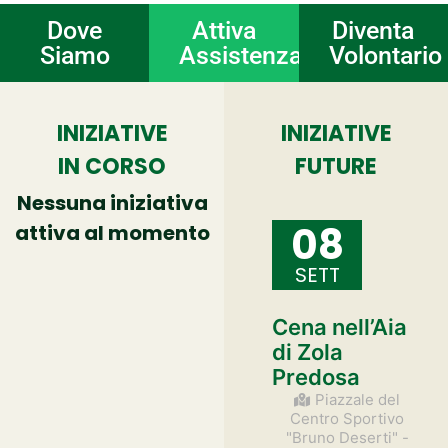
Dove
Attiva
Diventa
Siamo
Assistenza
Volontario
INIZIATIVE
INIZIATIVE
IN CORSO
FUTURE
Nessuna iniziativa
08
attiva al momento
SETT
Cena nell’Aia
di Zola
Predosa
Piazzale del
Centro Sportivo
"Bruno Deserti" -