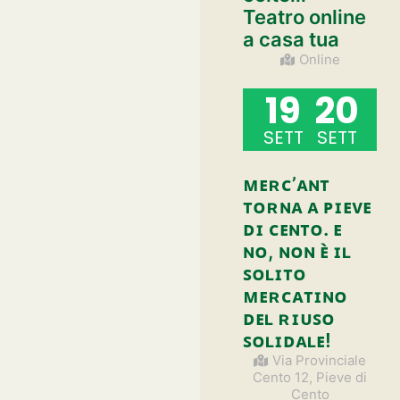
Teatro online
a casa tua
Online
19
20
SETT
SETT
ᴍᴇʀᴄ’ᴀɴᴛ
ᴛᴏʀɴᴀ ᴀ ᴘɪᴇᴠᴇ
ᴅɪ ᴄᴇɴᴛᴏ. ᴇ
ɴᴏ, ɴᴏɴ ᴇ̀ ɪʟ
ꜱᴏʟɪᴛᴏ
ᴍᴇʀᴄᴀᴛɪɴᴏ
ᴅᴇʟ ʀɪᴜꜱᴏ
ꜱᴏʟɪᴅᴀʟᴇ!
Via Provinciale
Cento 12, Pieve di
Cento