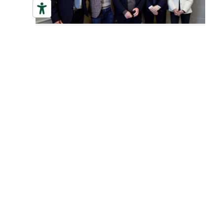
Corrida di San
Geminiano: la corsa
che sostiene ANT
2 Febbraio 2026