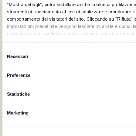
"Mostra dettagli", potrà installare anche cookie di profilazione 
strumenti di tracciamento al fine di analizzare e monitorare il
❮
❯
comportamento dei visitatori del sito. Cliccando su "Rifiuta" l
impostazioni predefinite vengono lasciate invariate e quindi l
navigazione può continuare senza cookie o altri strumenti di
tracciamento diversi da quello tecnico. Per maggiori informaz
visualizza la nostra
Cookie Policy
.
Selezione
Necessari
del
consenso
Preferenze
Statistiche
Marketing