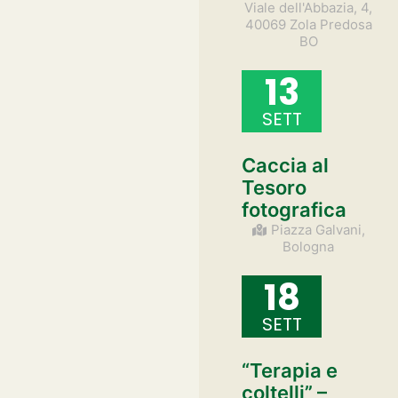
Viale dell'Abbazia, 4,
40069 Zola Predosa
BO
13
SETT
Caccia al
Tesoro
fotografica
Piazza Galvani,
Bologna
18
SETT
“Terapia e
coltelli” –