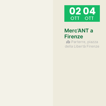
02
04
OTT
OTT
Merc’ANT a
Firenze
Parterre, piazza
della Libertà Firenze