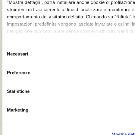
"Mostra dettagli", potrà installare anche cookie di profilazione 
strumenti di tracciamento al fine di analizzare e monitorare il
comportamento dei visitatori del sito. Cliccando su "Rifiuta" l
impostazioni predefinite vengono lasciate invariate e quindi l
navigazione può continuare senza cookie o altri strumenti di
tracciamento diversi da quello tecnico. Per maggiori informaz
visualizza la nostra
Cookie Policy
.
Selezione
Necessari
del
consenso
Preferenze
Statistiche
Marketing
Mostra det