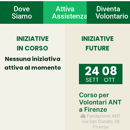
Dove
Attiva
Diventa
Siamo
Assistenza
Volontario
INIZIATIVE
INIZIATIVE
IN CORSO
FUTURE
Nessuna iniziativa
24
08
attiva al momento
SETT
OTT
Corso per
Volontari ANT
a Firenze
Fondazione ANT
via San Donato 38
Firenze