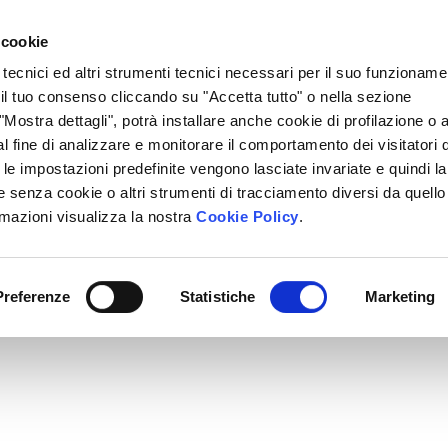
Lavora Con Noi
Regali Solidali
Lasciti Testamentari
 cookie
 tecnici ed altri strumenti tecnici necessari per il suo funzioname
cciamo
Che Cosa Puoi Fare Tu
Sedi Locali
i il tuo consenso cliccando su "Accetta tutto" o nella sezione
Mostra dettagli", potrà installare anche cookie di profilazione o al
l fine di analizzare e monitorare il comportamento dei visitatori 
" le impostazioni predefinite vengono lasciate invariate e quindi la
 senza cookie o altri strumenti di tracciamento diversi da quello
rmazioni visualizza la nostra
Cookie Policy
.
Preferenze
Statistiche
Marketing