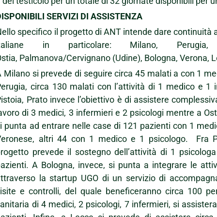
 del testicolo per un totale di 32 giornate disponibili per u
DISPONIBILI SERVIZI DI ASSISTENZA
ello specifico il progetto di ANT intende dare continuità a
italiane in particolare: Milano, Perugia,
stia, Palmanova/Cervignano (Udine), Bologna, Verona, 
 Milano si prevede di seguire circa 45 malati a con 1 med
erugia, circa 130 malati con l’attività di 1 medico e 1 in
istoia, Prato invece l’obiettivo è di assistere complessi
avoro di 3 medici, 3 infermieri e 2 psicologi mentre a Os
i punta ad entrare nelle case di 121 pazienti con 1 medic
Veronese, altri 44 con 1 medico e 1 psicologo. Fra P
rogetto prevede il sostegno dell’attività di 1 psicolog
azienti. A Bologna, invece, si punta a integrare le attiv
ttraverso la startup UGO di un servizio di accompagn
isite e controlli, del quale beneficeranno circa 100 pe
anitaria di 4 medici, 2 psicologi, 7 infermieri, si assis