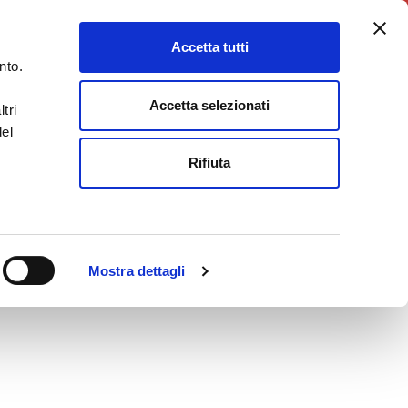
5X1000
Charity Point
Accetta tutti
DONA ORA
nto.
Accetta selezionati
tri
del
Rifiuta
Mostra dettagli