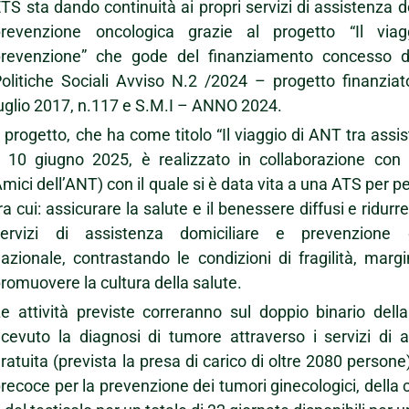
TS sta dando continuità ai propri servizi di assistenza d
prevenzione oncologica grazie al progetto “Il vi
prevenzione” che gode del finanziamento concesso da
olitiche Sociali Avviso N.2 /2024 – progetto finanziato
uglio 2017, n.117 e S.M.I – ANNO 2024.
l progetto, che ha come titolo “Il viaggio di ANT tra ass
l 10 giugno 2025, è realizzato in collaborazione con
mici dell’ANT) con il quale si è data vita a una ATS per pe
ra cui: assicurare la salute e il benessere diffusi e ridur
servizi di assistenza domiciliare e prevenzione onc
azionale, contrastando le condizioni di fragilità, marg
romuovere la cultura della salute.
e attività previste correranno sul doppio binario del
icevuto la diagnosi di tumore attraverso i servizi di 
ratuita (prevista la presa di carico di oltre 2080 persone) 
recoce per la prevenzione dei tumori ginecologici, della 