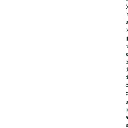
(
i
s
s
I
p
s
p
d
d
c
P
p
a