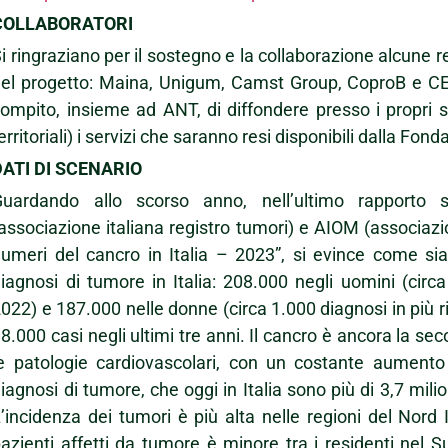
COLLABORATORI
i ringraziano per il sostegno e la collaborazione alcune re
el progetto: Maina, Unigum, Camst Group, CoproB e CER
ompito, insieme ad ANT, di diffondere presso i propri 
erritoriali) i servizi che saranno resi disponibili dalla Fon
DATI DI SCENARIO
Guardando allo scorso anno, nell’ultimo rapporto
associazione italiana registro tumori) e AIOM (associazi
umeri del cancro in Italia – 2023”, si evince come s
iagnosi di tumore in Italia: 208.000 negli uomini (circa
022) e 187.000 nelle donne (circa 1.000 diagnosi in più r
8.000 casi negli ultimi tre anni. Il cancro è ancora la se
le patologie cardiovascolari, con un costante aument
iagnosi di tumore, che oggi in Italia sono più di 3,7 milio
’incidenza dei tumori è più alta nelle regioni del Nord I
azienti affetti da tumore è minore tra i residenti nel S