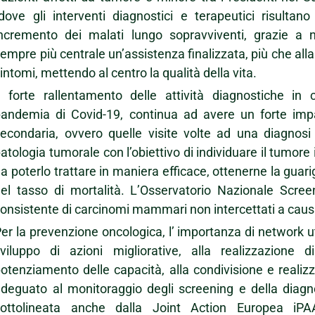
dove gli interventi diagnostici e terapeutici risultano
ncremento dei malati lungo sopravviventi, grazie a n
empre più centrale un’assistenza finalizzata, più che alla
intomi, mettendo al centro la qualità della vita.
l forte rallentamento delle attività diagnostiche in
andemia di Covid-19, continua ad avere un forte impat
econdaria, ovvero quelle visite volte ad una diagnosi 
atologia tumorale con l’obiettivo di individuare il tumor
a poterlo trattare in maniera efficace, ottenerne la guar
el tasso di mortalità. L’Osservatorio Nazionale Scre
onsistente di carcinomi mammari non intercettati a causa 
er la prevenzione oncologica, l’ importanza di network uti
sviluppo di azioni migliorative, alla realizzazione
otenziamento delle capacità, alla condivisione e realiz
deguato al monitoraggio degli screening e della diag
sottolineata anche dalla Joint Action Europea iPA