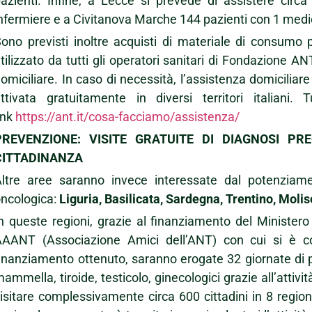
azienti. Infine, a Lecce si prevede di assistere cir
nfermiere e a Civitanova Marche 144 pazienti con 1 medi
ono previsti inoltre acquisti di materiale di consumo 
tilizzato da tutti gli operatori sanitari di Fondazione AN
omiciliare. In caso di necessità, l’assistenza domiciliar
ttivata gratuitamente in diversi territori italiani.
ink
https://ant.it/cosa-facciamo/assistenza/
PREVENZIONE: VISITE GRATUITE DI DIAGNOSI PR
CITTADINANZA
Altre aree saranno invece interessate dal potenziame
ncologica:
Liguria, Basilicata, Sardegna, Trentino, Molis
n queste regioni, grazie al finanziamento del Ministero
AAANT (Associazione Amici dell’ANT) con cui si è co
inanziamento ottenuto, saranno erogate 32 giornate di p
ammella, tiroide, testicolo, ginecologici grazie all’attivit
isitare complessivamente circa 600 cittadini in 8 regio