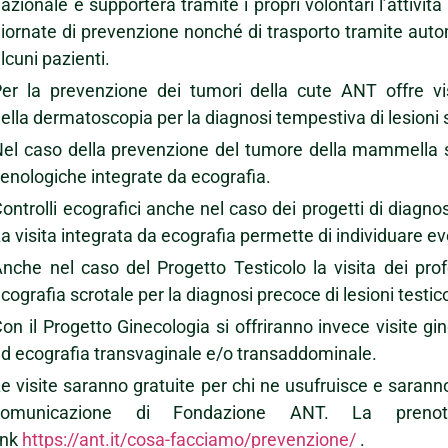
azionale e supporterà tramite i propri volontari l’attività
iornate di prevenzione nonché di trasporto tramite auto
lcuni pazienti.
er la prevenzione dei tumori della cute ANT offre vis
ella dermatoscopia per la diagnosi tempestiva di lesioni
el caso della prevenzione del tumore della mammella s
enologiche integrate da ecografia.
ontrolli ecografici anche nel caso dei progetti di diagnos
a visita integrata da ecografia permette di individuare ev
nche nel caso del Progetto Testicolo la visita dei pro
cografia scrotale per la diagnosi precoce di lesioni testic
on il Progetto Ginecologia si offriranno invece visite g
d ecografia transvaginale e/o transaddominale.
e visite saranno gratuite per chi ne usufruisce e saranno
comunicazione di Fondazione ANT. La prenota
ink
https://ant.it/cosa-facciamo/prevenzione/
.