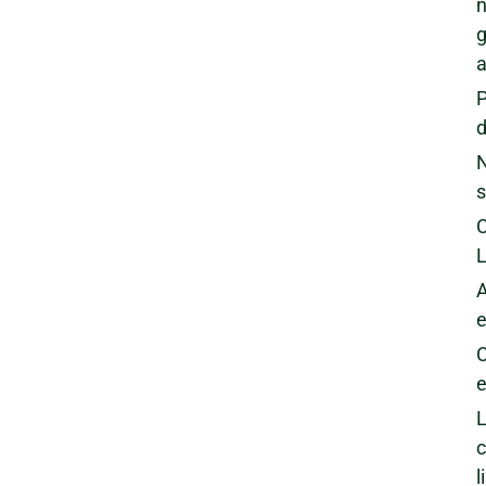
n
g
a
P
d
N
s
C
L
A
e
C
e
L
l