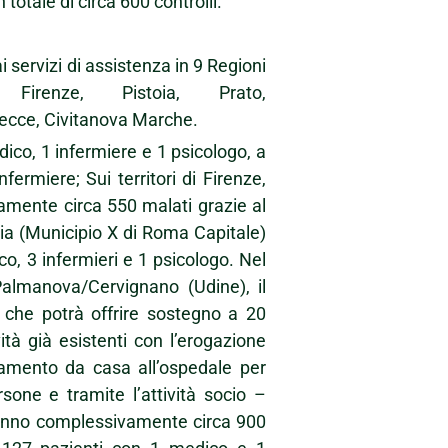
n totale di circa 600 controlli.
i servizi di assistenza in 9 Regioni
 Firenze, Pistoia, Prato,
Lecce, Civitanova Marche.
ico, 1 infermiere e 1 psicologo, a
fermiere; Sui territori di Firenze,
vamente circa 550 malati grazie al
tia (Municipio X di Roma Capitale)
o, 3 infermieri e 1 psicologo. Nel
almanova/Cervignano (Udine), il
a che potrà offrire sostegno a 20
ità già esistenti con l’erogazione
amento da casa all’ospedale per
rsone e tramite l’attività socio –
teranno complessivamente circa 900