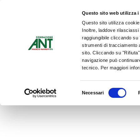
Dona Ora
Questo sito web utilizza i
Questo sito utilizza cookie
Chi siamo
Che Cosa Fa
Inoltre, laddove rilasciass
Contattaci
raggiungibile cliccando su "
strumenti di tracciamento a
sito. Cliccando su "Rifiuta
navigazione può continuare
tecnico. Per maggiori info
Selezione
Necessari
del
consenso