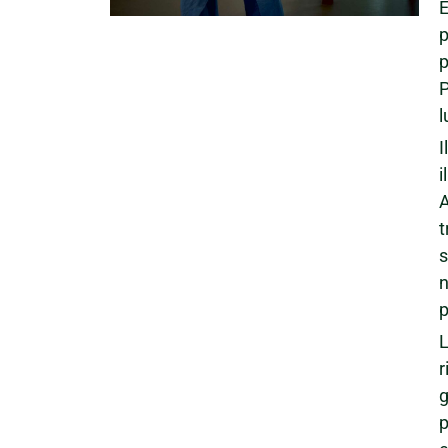
E
P
l
I
i
A
t
n
p
L
r
g
p