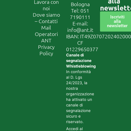
alla
Lavora con
Bologna
newslett
noi
Tel:
051
Dove siamo
7190111
Iscriviti
– Contatti
alla
E-mail:
newsletter
Mail
info@ant.it
Operatori
IBAN: IT49Z070720240200
ANT
CF
Privacy
01229650377
Policy
Canale di
segnalazione
Whistleblowing
In conformità
al D. Lgs
24/2023, la
nostra
organizzazione
ha attivato un
canale di
segnalazione
sicuro e
riservato.
Accedi al