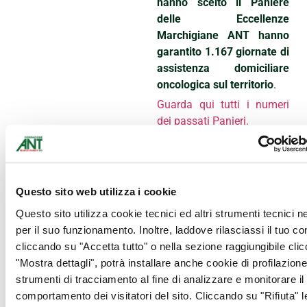
hanno scelto il Paniere
delle Eccellenze
Marchigiane ANT hanno
garantito 1.167 giornate di
assistenza domiciliare
oncologica sul territorio
.
Guarda qui tutti i numeri
dei passati Panieri.
Quest’anno vogliamo
realizzare 500 Panieri delle
Eccellenze Marchigiane
ANT.
Aiutaci anche tu,
Questo sito web utilizza i cookie
dona i tuoi prodotti
Questo sito utilizza cookie tecnici ed altri strumenti tecnici 
d’eccellenza!
Contatta la
per il suo funzionamento. Inoltre, laddove rilasciassi il tuo c
referente Jara Vernarecci,
cliccando su "Accetta tutto" o nella sezione raggiungibile cli
347 5229625 –
"Mostra dettagli", potrà installare anche cookie di profilazione 
jara.vernarecci@ant.it
strumenti di tracciamento al fine di analizzare e monitorare il
Cosa aspetti?
Partecipa al
comportamento dei visitatori del sito. Cliccando su "Rifiuta" l