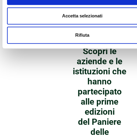
psicologico anche alle loro
famiglie. Nel 2018 sono
Accetta selezionati
state assistite 865
persone della nostra
comunità (724 pazienti e
Rifiuta
141 famigliari).
Scopri le
aziende e le
istituzioni che
hanno
partecipato
alle prime
edizioni
del
Paniere
delle