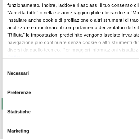
funzionamento. Inoltre, laddove rilasciassi il tuo consenso c
"Accetta tutto" o nella sezione raggiungibile cliccando su "Mos
installare anche cookie di profilazione o altri strumenti di trac
analizzare e monitorare il comportamento dei visitatori del si
"Rifiuta" le impostazioni predefinite vengono lasciate invariate
navigazione può continuare senza cookie o altri strumenti di
diversi da quello tecnico. Per maggiori informazioni visualizz
Policy
.
Selezione
Necessari
del
consenso
Preferenze
7.416,00 €
RACCOLTI
Statistiche
In ricordo di Flavia Nannetti
Marketing